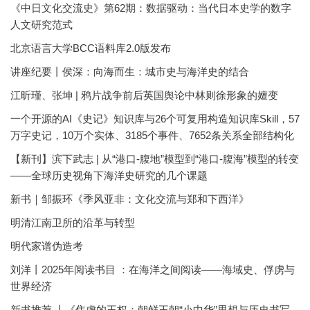
《中日文化交流史》第62期：数据驱动：当代日本史学的数字
人文研究范式
北京语言大学BCC语料库2.0版发布
讲座纪要丨侯深：向海而生：城市史与海洋史的结合
江昕瑾、张坤 | 鸦片战争前后英国舆论中林则徐形象的嬗变
一个开源的AI《史记》知识库与26个可复用构造知识库Skill，57
万字史记，10万个实体、3185个事件、7652条关系全部结构化
【新刊】滨下武志 | 从“港口-腹地”模型到“港口-腹海”模型的转变
——全球历史视角下海洋史研究的几个课题
新书｜邹振环《季风亚非：文化交流与郑和下西洋》
明清江南卫所的沿革与转型
明代家谱伪造考
刘洋丨2025年阅读书目 ：在海洋之间阅读——海域史、俘虏与
世界经济
新书推荐 丨《焦虑的王权：朝鲜王朝“小中华”思想与历史书写