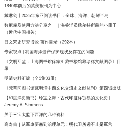
1840年前后的英美报刊为中心
戴琳剑丨2025年东亚阅读书目：全球、海洋、朝鲜半岛
数据库及使用方法分享之一｜海关洋员魏尔特所藏的小册子
（近代中国相关）
日文宋史研究博论·著作目录（292本）
专家视点 | 我国海洋遗产保护现状及存在的问题
《文明互鉴：上海图书馆徐家汇藏书楼馆藏珍稀文献图录》目
录
明清史料汇编（全9集93册）
《梵蒂冈图书馆藏明清中西文化交流史文献丛刊》第四辑出版
【印度洋史新书】珍宝之海：古代印度洋贸易的文化史 |
Jeremy A. Simmons
关于三宝太监下西洋的几种资料
高寿仙｜从军事要塞到治理单元：明代卫所远不止是军营