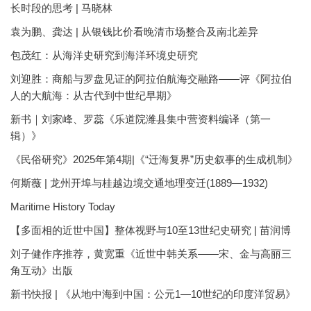
长时段的思考 | 马晓林
袁为鹏、龚达 | 从银钱比价看晚清市场整合及南北差异
包茂红：从海洋史研究到海洋环境史研究
刘迎胜：商船与罗盘见证的阿拉伯航海交融路——评《阿拉伯
人的大航海：从古代到中世纪早期》
新书｜刘家峰、罗蕊《乐道院潍县集中营资料编译（第一
辑）》
《民俗研究》2025年第4期|《“迁海复界”历史叙事的生成机制》
何斯薇 | 龙州开埠与桂越边境交通地理变迁(1889—1932)
Maritime History Today
【多面相的近世中国】整体视野与10至13世纪史研究 | 苗润博
刘子健作序推荐，黄宽重《近世中韩关系——宋、金与高丽三
角互动》出版
新书快报 | 《从地中海到中国：公元1—10世纪的印度洋贸易》