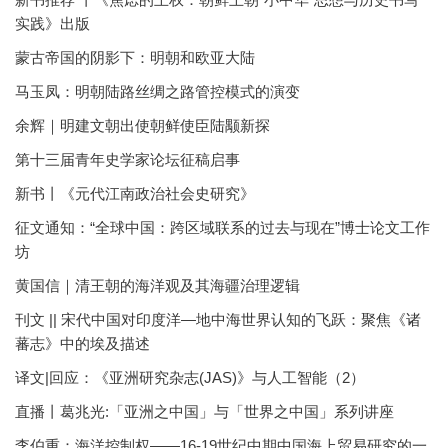
实践》出版
蒙古帝国的阴影下：明朝和欧亚大陆
马玉凤：明朝陆路丝绸之路管控模式的演变
余辉｜明建文朝出使朝鲜使臣陆颙新探
第十三届青年史学家论坛征稿启事
新书丨《元代江南政治社会史研究》
征文通知：“全球中国：跨区域联系的过去与现在”博士论文工作
坊
黄国信｜清王朝的海洋观及其海疆治理逻辑
刊文 || 宋代中国对印度洋—地中海世界认知的飞跃：聚焦《诸
蕃志》中的埃及描述
译文|回应：《亚洲研究杂志(JAS)》与人工智能（2）
直播丨葛兆光:「亚洲之中国」与「世界之中国」系列讲座
李伯重：海洋控制权——16-19世纪中期中国海上贸易研究的一