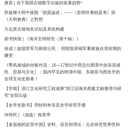
唐宸 | 当下我国古籍数字出版的发展趋势*
郭嘉輝 ‖ 明中後期「朝貢論述」——《皇明外夷朝貢考》與
《大明會典》之對照
方志类古籍地名识别及系统构建
新书快报 | 《海洋文明研究（第十辑）》
徐成丨故国世军与新朝士民： 明朝宣府镇军事家族在清前期的
嬗变
《季风海域的丝银对流：16—17世纪中西交往图景中的东亚移
民、贸易与文化》：国内罕见的明清中国、东南亚与西班牙的
全球互动史新著！
【学闻】浙江文化研究工程成果“浙江旧海关档案文献整理与研
究”全部出版
【史学史新书】劳特利奇东亚史学研究手册
仲伟民 | 《崩盘》推荐序
【多面相的近世中国】史料、语言和理论：元史研究世界性和