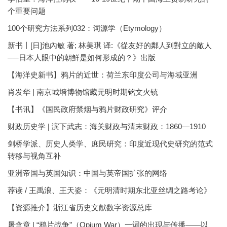
个重要问题
100个研究方法系列032：词源学（Etymology）
新书丨[日]池內敏 著; 林美琪 译:《從友好的鄰人到對立的敵人
──日本人眼中的朝鮮是如何形成的？》出版
【海洋史新书】鸦片的近世：荷兰东印度公司与海域亚洲
肖发华 | 南京城墙博物馆藏元明时期铭文火铳
【书讯】《国民政府禁烟与鸦片财政研究》评介
财政历史学 | 滨下武志：海关财政与清末财政：1860—1910
剑桥学派、历史人类学、庶民研究：印度近现代史研究的范式
转移与视角互补
亚洲帝国与英国知识：中国与英帝国扩张的网络
荐读 / 王禹浪、王天姿：《元明清时期东北亚丝绸之路考论》
【资源推介】浙江省历史文献数字资源总库
屠含章 | “鸦片战争”（Opium War）一词的出现与传播——以