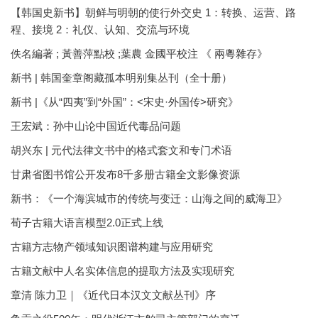
【韩国史新书】朝鲜与明朝的使行外交史 1：转换、运营、路
程、接境 2：礼仪、认知、交流与环境
佚名編著 ; 黃善萍點校 ;葉農 金國平校注 《 兩粵雜存》
新书 | 韩国奎章阁藏孤本明别集丛刊（全十册）
新书 |《从“四夷”到“外国”：<宋史·外国传>研究》
王宏斌：孙中山论中国近代毒品问题
胡兴东 | 元代法律文书中的格式套文和专门术语
甘肃省图书馆公开发布8千多册古籍全文影像资源
新书：《一个海滨城市的传统与变迁：山海之间的威海卫》
荀子古籍大语言模型2.0正式上线
古籍方志物产领域知识图谱构建与应用研究
古籍文献中人名实体信息的提取方法及实现研究
章清 陈力卫｜《近代日本汉文文献丛刊》序