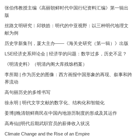
张伯伟教授主编《高丽朝鲜时代中国行纪资料汇编》第一辑出
版
丝路文明研究︱邱轶皓：明代的中亚视野：以三种明代地理文
献为例
历史学新集刊，厦大主办——《海关史研究（第一辑）》出版
LSE经济史系辩论会 | 经济学的问题：数学过多，历史不足？
《明清史料》（明清内阁大库残馀档案）
李所期 | 作为历史的图像：西方画报中国形象的再现、叙事和跨
界流动
高句丽历史的多维书写
徐永明 | 明代文学文献的数字化、结构化和智能化
姜博||晚清朝鲜商民在中国内地游历制度的形成及其运作
高寿仙||明代后期武职官员的薪俸收入状况
Climate Change and the Rise of an Empire