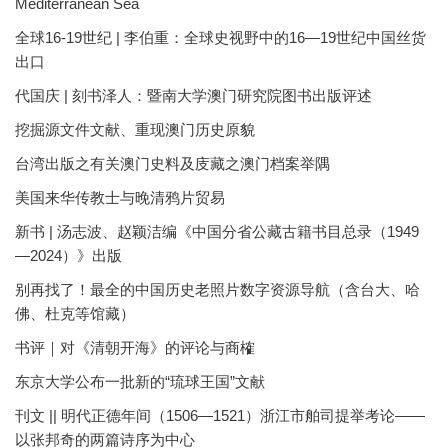
Mediterranean Sea
全球16-19世纪 | 李伯重：全球史视野中的16—19世纪中国丝货
出口
代国庆 | 刻书泽人：暨南大学澳门研究院图书出版评述
挖掘源文件文献、重现澳门历史原貌
台湾出版之有关澳门史料及庋藏之澳门档案举隅
美国来华传教士与晚清鸦片贸易
新书 | 汤志波、赵颖洁编《中国分省公藏古籍书目总录（1949
—2024）》出版
别再找了！最全的中国历史老照片数字资源导航（含台大、哈
佛、杜克等馆藏）
书评｜对《清朝开海》的评论与商榷
东京大学公布一批新的“琉球王国”文献
刊文 || 明代正德年间（1506—1521）浙江市舶司提举考论——
以张邦奇的两篇诗序为中心