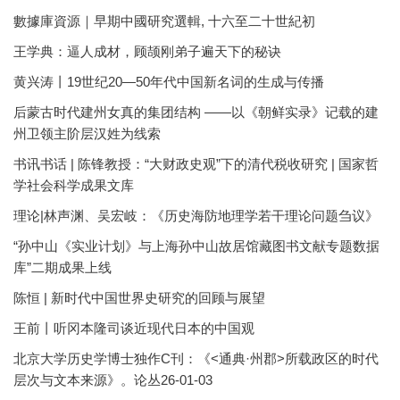
數據庫資源｜早期中國研究選輯, 十六至二十世紀初
王学典：逼人成材，顾颉刚弟子遍天下的秘诀
黄兴涛丨19世纪20—50年代中国新名词的生成与传播
后蒙古时代建州女真的集团结构 ——以《朝鲜实录》记载的建
州卫领主阶层汉姓为线索
书讯书话 | 陈锋教授：“大财政史观”下的清代税收研究 | 国家哲
学社会科学成果文库
理论|林声渊、吴宏岐：《历史海防地理学若干理论问题刍议》
“孙中山《实业计划》与上海孙中山故居馆藏图书文献专题数据
库”二期成果上线
陈恒 | 新时代中国世界史研究的回顾与展望
王前丨听冈本隆司谈近现代日本的中国观
北京大学历史学博士独作C刊：《<通典·州郡>所载政区的时代
层次与文本来源》。论丛26-01-03