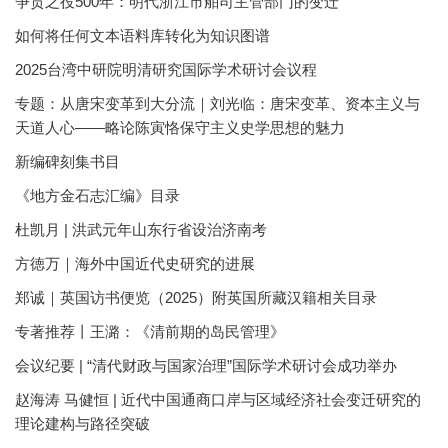
争贡之役500年：明代浙江市舶司主管部门的变迁
如何将任何文本语料库转化为知识图谱
2025台湾中研院明清研究国际学术研讨会议程
专题：从唐宋变革到大分流｜刘光临：唐宋变革、资本主义与
天道人心——略论陈寅恪保守主义史学思想的魅力
新编碑刻集书目
《地方金石志汇编》目录
杜凯月 | 洪武元年山东行省设治济南考
方徳万｜海外中国近代史研究的进展
郑诚｜英国访书便览（2025）附英国所藏汉籍相关目录
专著推荐丨王潞：《清前期的岛民管理》
会议纪要 | “清代财政与国家治理”国际学术研讨会成功举办
赵海涛 马健恒 | 近代中国通商口岸与区域经济社会变迁研究的
理论建构与路径突破