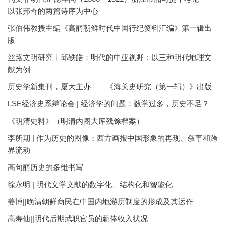
以张邦奇的两篇诗序为中心
张伯伟教授主编《高丽朝鲜时代中国行纪资料汇编》第一辑出
版
丝路文明研究︱邱轶皓：明代的中亚视野：以三种明代地理文
献为例
历史学新集刊，厦大主办——《海关史研究（第一辑）》出版
LSE经济史系辩论会 | 经济学的问题：数学过多，历史不足？
《明清史料》（明清内阁大库残馀档案）
李所期 | 作为历史的图像：西方画报中国形象的再现、叙事和跨
界流动
高句丽历史的多维书写
徐永明 | 明代文学文献的数字化、结构化和智能化
姜博||晚清朝鲜商民在中国内地游历制度的形成及其运作
高寿仙||明代后期武职官员的薪俸收入状况