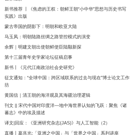
新书推荐 丨《焦虑的王权：朝鲜王朝“小中华”思想与历史书写
实践》出版
蒙古帝国的阴影下：明朝和欧亚大陆
马玉凤：明朝陆路丝绸之路管控模式的演变
余辉｜明建文朝出使朝鲜使臣陆颙新探
第十三届青年史学家论坛征稿启事
新书丨《元代江南政治社会史研究》
征文通知：“全球中国：跨区域联系的过去与现在”博士论文工作
坊
黄国信｜清王朝的海洋观及其海疆治理逻辑
刊文 || 宋代中国对印度洋—地中海世界认知的飞跃：聚焦《诸
蕃志》中的埃及描述
译文|回应：《亚洲研究杂志(JAS)》与人工智能（2）
直播丨葛兆光:「亚洲之中国」与「世界之中国」系列讲座