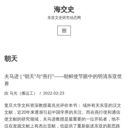
海交史
跳
东亚文史研究动态网
至
正
文
朝天
夫马进 | “朝天”与“燕行”——朝鲜使节眼中的明清东亚世
界
由
马光（搬运工）
2022-02-23
复旦大学文科资深教授葛兆光评价本书： 域外有关东亚的汉文
文献，近20年来逐渐引起中国学界的关注。而在燕行使和通信
使文献的研究领域，夫马进教授是最重要的一位开拓者，他不
仅在发掘文献上有杰出贡献，也提供了重新叙述东亚的新思路