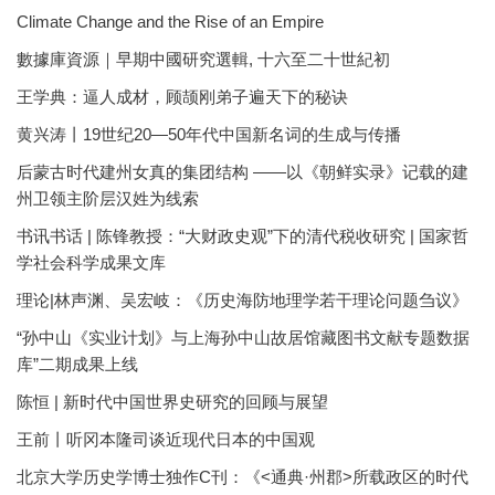
Climate Change and the Rise of an Empire
數據庫資源｜早期中國研究選輯, 十六至二十世紀初
王学典：逼人成材，顾颉刚弟子遍天下的秘诀
黄兴涛丨19世纪20—50年代中国新名词的生成与传播
后蒙古时代建州女真的集团结构 ——以《朝鲜实录》记载的建
州卫领主阶层汉姓为线索
书讯书话 | 陈锋教授：“大财政史观”下的清代税收研究 | 国家哲
学社会科学成果文库
理论|林声渊、吴宏岐：《历史海防地理学若干理论问题刍议》
“孙中山《实业计划》与上海孙中山故居馆藏图书文献专题数据
库”二期成果上线
陈恒 | 新时代中国世界史研究的回顾与展望
王前丨听冈本隆司谈近现代日本的中国观
北京大学历史学博士独作C刊：《<通典·州郡>所载政区的时代