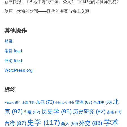
新书快报 | 《从地中海到中国：公元1—10世纪的印度洋贸易》
草原与大海的对话——辽代的海疆与海上交通
其他操作
登录
条目 feed
评论 feed
WordPress.org
标签
北
东亚
(72)
亚洲
(67)
全球史
(60)
History
(54)
上海
(55)
中国古代
(54)
京
(97)
历史学
(96)
历史研究
(82)
印度
(62)
古籍
(61)
学术
史学
(117)
台湾
(87)
外交
(88)
商人
(66)