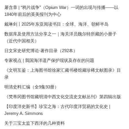
屠含章 | “鸦片战争”（Opium War）一词的出现与传播——以
1840年前后的英美报刊为中心
戴琳剑丨2025年东亚阅读书目：全球、海洋、朝鲜半岛
数据库及使用方法分享之一｜海关洋员魏尔特所藏的小册子
（近代中国相关）
日文宋史研究博论·著作目录（292本）
专家视点 | 我国海洋遗产保护现状及存在的问题
《文明互鉴：上海图书馆徐家汇藏书楼馆藏珍稀文献图录》目
录
明清史料汇编（全9集93册）
《梵蒂冈图书馆藏明清中西文化交流史文献丛刊》第四辑出版
【印度洋史新书】珍宝之海：古代印度洋贸易的文化史 |
Jeremy A. Simmons
关于三宝太监下西洋的几种资料