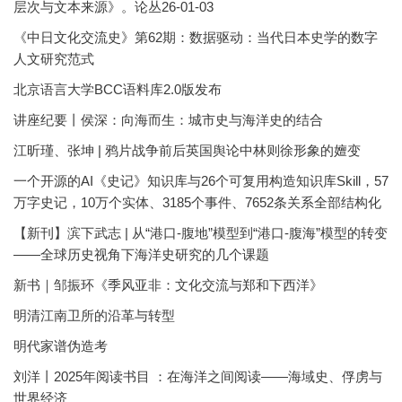
层次与文本来源》。论丛26-01-03
《中日文化交流史》第62期：数据驱动：当代日本史学的数字
人文研究范式
北京语言大学BCC语料库2.0版发布
讲座纪要丨侯深：向海而生：城市史与海洋史的结合
江昕瑾、张坤 | 鸦片战争前后英国舆论中林则徐形象的嬗变
一个开源的AI《史记》知识库与26个可复用构造知识库Skill，57
万字史记，10万个实体、3185个事件、7652条关系全部结构化
【新刊】滨下武志 | 从“港口-腹地”模型到“港口-腹海”模型的转变
——全球历史视角下海洋史研究的几个课题
新书｜邹振环《季风亚非：文化交流与郑和下西洋》
明清江南卫所的沿革与转型
明代家谱伪造考
刘洋丨2025年阅读书目 ：在海洋之间阅读——海域史、俘虏与
世界经济