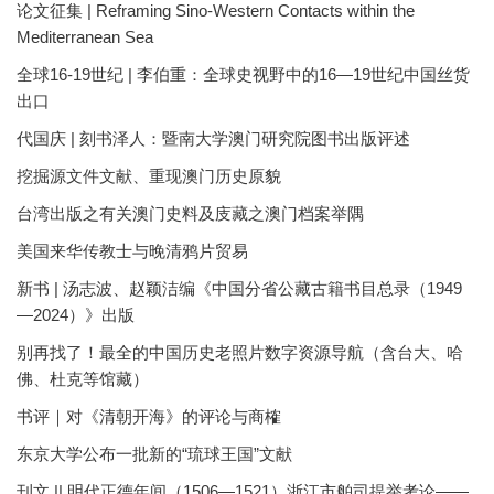
论文征集 | Reframing Sino-Western Contacts within the
Mediterranean Sea
全球16-19世纪 | 李伯重：全球史视野中的16—19世纪中国丝货
出口
代国庆 | 刻书泽人：暨南大学澳门研究院图书出版评述
挖掘源文件文献、重现澳门历史原貌
台湾出版之有关澳门史料及庋藏之澳门档案举隅
美国来华传教士与晚清鸦片贸易
新书 | 汤志波、赵颖洁编《中国分省公藏古籍书目总录（1949
—2024）》出版
别再找了！最全的中国历史老照片数字资源导航（含台大、哈
佛、杜克等馆藏）
书评｜对《清朝开海》的评论与商榷
东京大学公布一批新的“琉球王国”文献
刊文 || 明代正德年间（1506—1521）浙江市舶司提举考论——