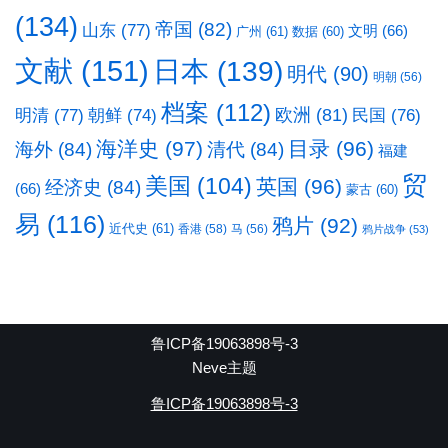
(134)
帝国
(82)
山东
(77)
文明
(66)
广州
(61)
数据
(60)
文献
(151)
日本
(139)
明代
(90)
明朝
(56)
档案
(112)
明清
(77)
欧洲
(81)
民国
(76)
朝鲜
(74)
海洋史
(97)
目录
(96)
海外
(84)
清代
(84)
福建
贸
美国
(104)
英国
(96)
经济史
(84)
(66)
蒙古
(60)
易
(116)
鸦片
(92)
近代史
(61)
香港
(58)
马
(56)
鸦片战争
(53)
鲁ICP备19063898号-3
Neve主题
鲁ICP备19063898号-3