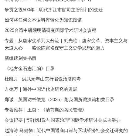
争贡之役500年：明代浙江市舶司主管部门的变迁
如何将任何文本语料库转化为知识图谱
2025台湾中研院明清研究国际学术研讨会议程
专题：从唐宋变革到大分流｜刘光临：唐宋变革、资本主义与
天道人心——略论陈寅恪保守主义史学思想的魅力
新编碑刻集书目
《地方金石志汇编》目录
杜凯月 | 洪武元年山东行省设治济南考
方徳万｜海外中国近代史研究的进展
郑诚｜英国访书便览（2025）附英国所藏汉籍相关目录
专著推荐丨王潞：《清前期的岛民管理》
会议纪要 | “清代财政与国家治理”国际学术研讨会成功举办
赵海涛 马健恒 | 近代中国通商口岸与区域经济社会变迁研究的