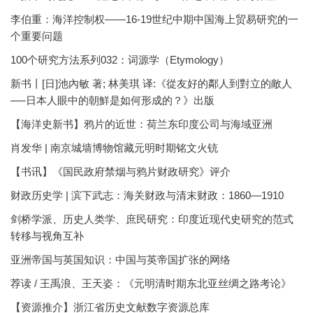
李伯重：海洋控制权——16-19世纪中期中国海上贸易研究的一
个重要问题
100个研究方法系列032：词源学（Etymology）
新书丨[日]池內敏 著; 林美琪 译:《從友好的鄰人到對立的敵人
──日本人眼中的朝鮮是如何形成的？》出版
【海洋史新书】鸦片的近世：荷兰东印度公司与海域亚洲
肖发华 | 南京城墙博物馆藏元明时期铭文火铳
【书讯】《国民政府禁烟与鸦片财政研究》评介
财政历史学 | 滨下武志：海关财政与清末财政：1860—1910
剑桥学派、历史人类学、庶民研究：印度近现代史研究的范式
转移与视角互补
亚洲帝国与英国知识：中国与英帝国扩张的网络
荐读 / 王禹浪、王天姿：《元明清时期东北亚丝绸之路考论》
【资源推介】浙江省历史文献数字资源总库