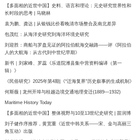
【多面相的近世中国】史料、语言和理论：元史研究世界性和
长时段的思考 | 马晓林
袁为鹏、龚达 | 从银钱比价看晚清市场整合及南北差异
包茂红：从海洋史研究到海洋环境史研究
刘迎胜：商船与罗盘见证的阿拉伯航海交融路——评《阿拉伯
人的大航海：从古代到中世纪早期》
新书｜刘家峰、罗蕊《乐道院潍县集中营资料编译（第一
辑）》
《民俗研究》2025年第4期|《“迁海复界”历史叙事的生成机制》
何斯薇 | 龙州开埠与桂越边境交通地理变迁(1889—1932)
Maritime History Today
【多面相的近世中国】整体视野与10至13世纪史研究 | 苗润博
刘子健作序推荐，黄宽重《近世中韩关系——宋、金与高丽三
角互动》出版