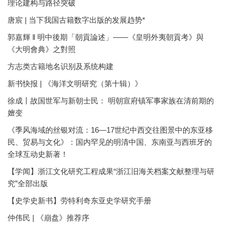
理论建构与路径突破
唐宸 | 当下我国古籍数字出版的发展趋势*
郭嘉輝 ‖ 明中後期「朝貢論述」——《皇明外夷朝貢考》與
《大明會典》之對照
方志类古籍地名识别及系统构建
新书快报 | 《海洋文明研究（第十辑）》
徐成丨故国世军与新朝士民： 明朝宣府镇军事家族在清前期的
嬗变
《季风海域的丝银对流：16—17世纪中西交往图景中的东亚移
民、贸易与文化》：国内罕见的明清中国、东南亚与西班牙的
全球互动史新著！
【学闻】浙江文化研究工程成果“浙江旧海关档案文献整理与研
究”全部出版
【史学史新书】劳特利奇东亚史学研究手册
仲伟民 | 《崩盘》推荐序