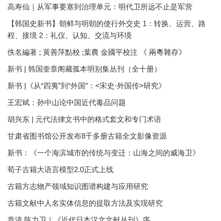
高寿仙｜从军事要塞到治理单元：明代卫所远不止是军营
【韩国史新书】朝鲜与明朝的使行外交史 1：转换、运营、路
程、接境 2：礼仪、认知、交流与环境
佚名編著 ; 黃善萍點校 ;葉農 金國平校注 《 兩粵雜存》
新书 | 韩国奎章阁藏孤本明别集丛刊（全十册）
新书 |《从“四夷”到“外国”：<宋史·外国传>研究》
王宏斌：孙中山论中国近代毒品问题
胡兴东 | 元代法律文书中的格式套文和专门术语
甘肃省图书馆公开发布8千多册古籍全文影像资源
新书：《一个海滨城市的传统与变迁：山海之间的威海卫》
荀子古籍大语言模型2.0正式上线
古籍方志物产领域知识图谱构建与应用研究
古籍文献中人名实体信息的提取方法及实现研究
章清 陈力卫｜《近代日本汉文文献丛刊》序