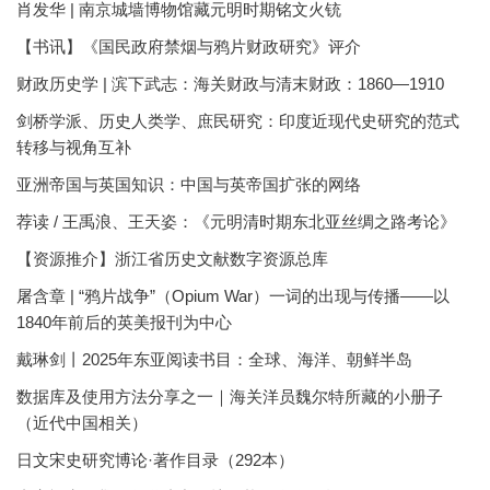
肖发华 | 南京城墙博物馆藏元明时期铭文火铳
【书讯】《国民政府禁烟与鸦片财政研究》评介
财政历史学 | 滨下武志：海关财政与清末财政：1860—1910
剑桥学派、历史人类学、庶民研究：印度近现代史研究的范式
转移与视角互补
亚洲帝国与英国知识：中国与英帝国扩张的网络
荐读 / 王禹浪、王天姿：《元明清时期东北亚丝绸之路考论》
【资源推介】浙江省历史文献数字资源总库
屠含章 | “鸦片战争”（Opium War）一词的出现与传播——以
1840年前后的英美报刊为中心
戴琳剑丨2025年东亚阅读书目：全球、海洋、朝鲜半岛
数据库及使用方法分享之一｜海关洋员魏尔特所藏的小册子
（近代中国相关）
日文宋史研究博论·著作目录（292本）