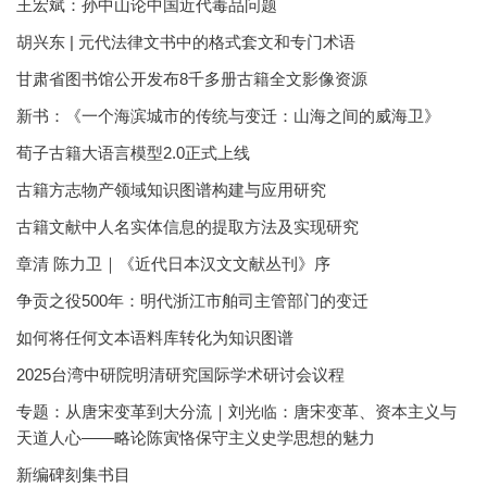
王宏斌：孙中山论中国近代毒品问题
胡兴东 | 元代法律文书中的格式套文和专门术语
甘肃省图书馆公开发布8千多册古籍全文影像资源
新书：《一个海滨城市的传统与变迁：山海之间的威海卫》
荀子古籍大语言模型2.0正式上线
古籍方志物产领域知识图谱构建与应用研究
古籍文献中人名实体信息的提取方法及实现研究
章清 陈力卫｜《近代日本汉文文献丛刊》序
争贡之役500年：明代浙江市舶司主管部门的变迁
如何将任何文本语料库转化为知识图谱
2025台湾中研院明清研究国际学术研讨会议程
专题：从唐宋变革到大分流｜刘光临：唐宋变革、资本主义与
天道人心——略论陈寅恪保守主义史学思想的魅力
新编碑刻集书目