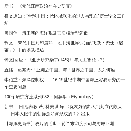
新书丨《元代江南政治社会史研究》
征文通知：“全球中国：跨区域联系的过去与现在”博士论文工作
坊
黄国信｜清王朝的海洋观及其海疆治理逻辑
刊文 || 宋代中国对印度洋—地中海世界认知的飞跃：聚焦《诸
蕃志》中的埃及描述
译文|回应：《亚洲研究杂志(JAS)》与人工智能（2）
直播丨葛兆光:「亚洲之中国」与「世界之中国」系列讲座
李伯重：海洋控制权——16-19世纪中期中国海上贸易研究的一
个重要问题
100个研究方法系列032：词源学（Etymology）
新书丨[日]池內敏 著; 林美琪 译:《從友好的鄰人到對立的敵人
──日本人眼中的朝鮮是如何形成的？》出版
【海洋史新书】鸦片的近世：荷兰东印度公司与海域亚洲