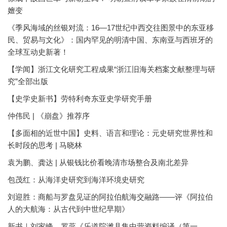
嬗变
《季风海域的丝银对流：16—17世纪中西交往图景中的东亚移
民、贸易与文化》：国内罕见的明清中国、东南亚与西班牙的
全球互动史新著！
【学闻】浙江文化研究工程成果“浙江旧海关档案文献整理与研
究”全部出版
【史学史新书】劳特利奇东亚史学研究手册
仲伟民 | 《崩盘》推荐序
【多面相的近世中国】史料、语言和理论：元史研究世界性和
长时段的思考 | 马晓林
袁为鹏、龚达 | 从银钱比价看晚清市场整合及南北差异
包茂红：从海洋史研究到海洋环境史研究
刘迎胜：商船与罗盘见证的阿拉伯航海交融路——评《阿拉伯
人的大航海：从古代到中世纪早期》
新书｜刘家峰、罗蕊《乐道院潍县集中营资料编译（第一