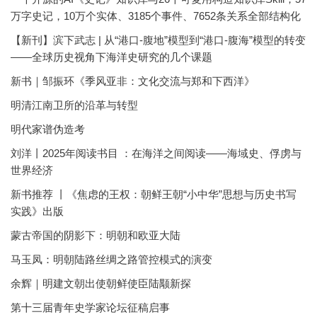
万字史记，10万个实体、3185个事件、7652条关系全部结构化
【新刊】滨下武志 | 从“港口-腹地”模型到“港口-腹海”模型的转变
——全球历史视角下海洋史研究的几个课题
新书｜邹振环《季风亚非：文化交流与郑和下西洋》
明清江南卫所的沿革与转型
明代家谱伪造考
刘洋丨2025年阅读书目 ：在海洋之间阅读——海域史、俘虏与
世界经济
新书推荐 丨《焦虑的王权：朝鲜王朝“小中华”思想与历史书写
实践》出版
蒙古帝国的阴影下：明朝和欧亚大陆
马玉凤：明朝陆路丝绸之路管控模式的演变
余辉｜明建文朝出使朝鲜使臣陆颙新探
第十三届青年史学家论坛征稿启事