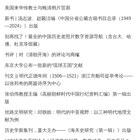
美国来华传教士与晚清鸦片贸易
新书 | 汤志波、赵颖洁编《中国分省公藏古籍书目总录（1949
—2024）》出版
别再找了！最全的中国历史老照片数字资源导航（含台大、哈
佛、杜克等馆藏）
书评｜对《清朝开海》的评论与商榷
东京大学公布一批新的“琉球王国”文献
刊文 || 明代正德年间（1506—1521）浙江市舶司提举考论——
以张邦奇的两篇诗序为中心
张伯伟教授主编《高丽朝鲜时代中国行纪资料汇编》第一辑出
版
丝路文明研究︱邱轶皓：明代的中亚视野：以三种明代地理文
献为例
历史学新集刊，厦大主办——《海关史研究（第一辑）》出版