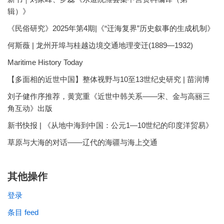
辑）》
《民俗研究》2025年第4期|《“迁海复界”历史叙事的生成机制》
何斯薇 | 龙州开埠与桂越边境交通地理变迁(1889—1932)
Maritime History Today
【多面相的近世中国】整体视野与10至13世纪史研究 | 苗润博
刘子健作序推荐，黄宽重《近世中韩关系——宋、金与高丽三
角互动》出版
新书快报 | 《从地中海到中国：公元1—10世纪的印度洋贸易》
草原与大海的对话——辽代的海疆与海上交通
其他操作
登录
条目 feed