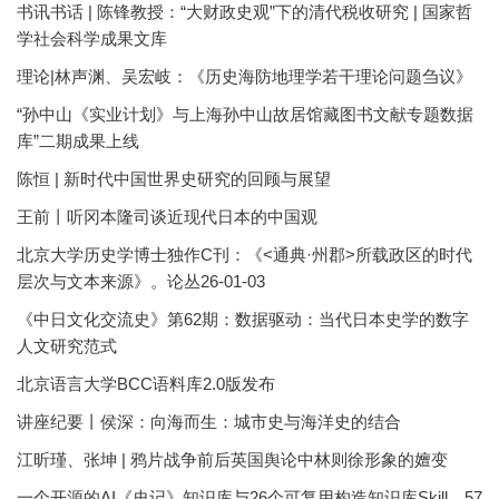
书讯书话 | 陈锋教授：“大财政史观”下的清代税收研究 | 国家哲
学社会科学成果文库
理论|林声渊、吴宏岐：《历史海防地理学若干理论问题刍议》
“孙中山《实业计划》与上海孙中山故居馆藏图书文献专题数据
库”二期成果上线
陈恒 | 新时代中国世界史研究的回顾与展望
王前丨听冈本隆司谈近现代日本的中国观
北京大学历史学博士独作C刊：《<通典·州郡>所载政区的时代
层次与文本来源》。论丛26-01-03
《中日文化交流史》第62期：数据驱动：当代日本史学的数字
人文研究范式
北京语言大学BCC语料库2.0版发布
讲座纪要丨侯深：向海而生：城市史与海洋史的结合
江昕瑾、张坤 | 鸦片战争前后英国舆论中林则徐形象的嬗变
一个开源的AI《史记》知识库与26个可复用构造知识库Skill，57