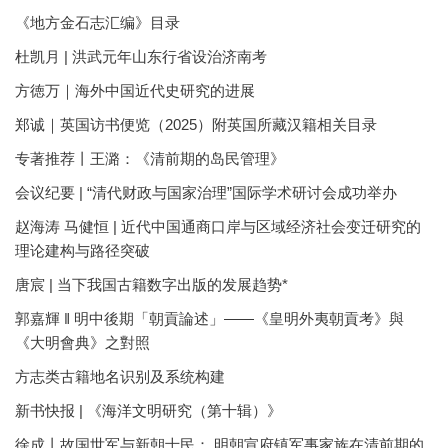
《地方金石志汇编》目录
杜凯月 | 洪武元年山东行省设治济南考
方徳万｜海外中国近代史研究的进展
郑诚｜英国访书便览（2025）附英国所藏汉籍相关目录
专著推荐丨王潞：《清前期的岛民管理》
会议纪要 | “清代财政与国家治理”国际学术研讨会成功举办
赵海涛 马健恒 | 近代中国通商口岸与区域经济社会变迁研究的
理论建构与路径突破
唐宸 | 当下我国古籍数字出版的发展趋势*
郭嘉輝 ‖ 明中後期「朝貢論述」——《皇明外夷朝貢考》與
《大明會典》之對照
方志类古籍地名识别及系统构建
新书快报 | 《海洋文明研究（第十辑）》
徐成丨故国世军与新朝士民： 明朝宣府镇军事家族在清前期的