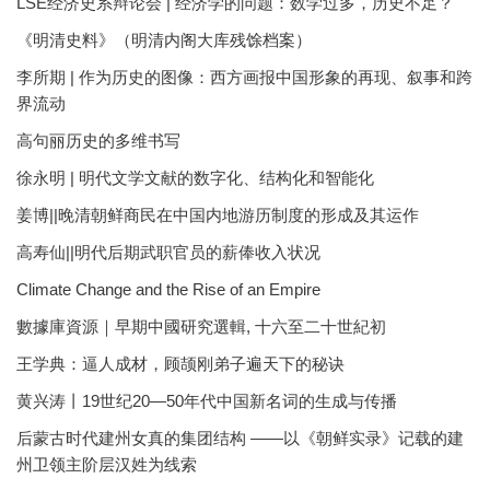
LSE经济史系辩论会 | 经济学的问题：数学过多，历史不足？
《明清史料》（明清内阁大库残馀档案）
李所期 | 作为历史的图像：西方画报中国形象的再现、叙事和跨
界流动
高句丽历史的多维书写
徐永明 | 明代文学文献的数字化、结构化和智能化
姜博||晚清朝鲜商民在中国内地游历制度的形成及其运作
高寿仙||明代后期武职官员的薪俸收入状况
Climate Change and the Rise of an Empire
數據庫資源｜早期中國研究選輯, 十六至二十世紀初
王学典：逼人成材，顾颉刚弟子遍天下的秘诀
黄兴涛丨19世纪20—50年代中国新名词的生成与传播
后蒙古时代建州女真的集团结构 ——以《朝鲜实录》记载的建
州卫领主阶层汉姓为线索