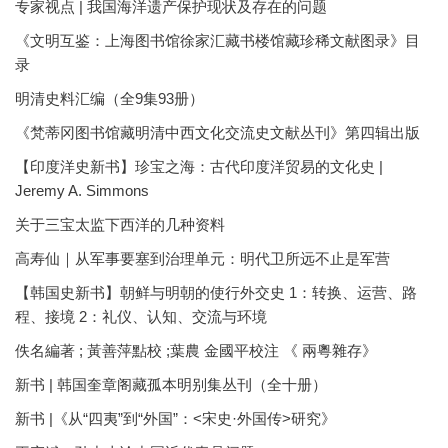
专家视点 | 我国海洋遗产保护现状及存在的问题
《文明互鉴：上海图书馆徐家汇藏书楼馆藏珍稀文献图录》目
录
明清史料汇编（全9集93册）
《梵蒂冈图书馆藏明清中西文化交流史文献丛刊》第四辑出版
【印度洋史新书】珍宝之海：古代印度洋贸易的文化史 |
Jeremy A. Simmons
关于三宝太监下西洋的几种资料
高寿仙｜从军事要塞到治理单元：明代卫所远不止是军营
【韩国史新书】朝鲜与明朝的使行外交史 1：转换、运营、路
程、接境 2：礼仪、认知、交流与环境
佚名編著 ; 黃善萍點校 ;葉農 金國平校注 《 兩粵雜存》
新书 | 韩国奎章阁藏孤本明别集丛刊（全十册）
新书 |《从“四夷”到“外国”：<宋史·外国传>研究》