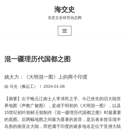
海交史
跳
东亚文史研究动态网
至
正
文
混一疆理历代国都之图
姚大力：《大明混一图》上的两个印度
由
马光（搬运工）
2024-01-08
【摘要】出于晚元江南士人李泽民之手、今已佚失的旧大陆世
界地图《声教广被图》，是成于明初的《大明混一图》，以及
15世纪初叶朝鲜王朝制作《混一疆理历代国都之图》时最重要
的底图。后两幅地图之间最为显著的差异，是后者未曾呈现半
岛形的南亚次大陆，而把属于印度的诸多地名定位于亚洲大陆