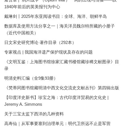
1840年前后的英美报刊为中心
戴琳剑丨2025年东亚阅读书目：全球、海洋、朝鲜半岛
数据库及使用方法分享之一｜海关洋员魏尔特所藏的小册子
（近代中国相关）
日文宋史研究博论·著作目录（292本）
专家视点 | 我国海洋遗产保护现状及存在的问题
《文明互鉴：上海图书馆徐家汇藏书楼馆藏珍稀文献图录》目
录
明清史料汇编（全9集93册）
《梵蒂冈图书馆藏明清中西文化交流史文献丛刊》第四辑出版
【印度洋史新书】珍宝之海：古代印度洋贸易的文化史 |
Jeremy A. Simmons
关于三宝太监下西洋的几种资料
高寿仙｜从军事要塞到治理单元：明代卫所远不止是军营