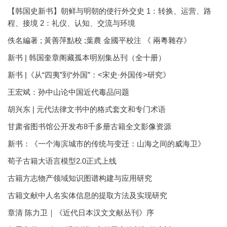
【韩国史新书】朝鲜与明朝的使行外交史 1：转换、运营、路
程、接境 2：礼仪、认知、交流与环境
佚名編著 ; 黃善萍點校 ;葉農 金國平校注 《 兩粵雜存》
新书 | 韩国奎章阁藏孤本明别集丛刊（全十册）
新书 |《从“四夷”到“外国”：<宋史·外国传>研究》
王宏斌：孙中山论中国近代毒品问题
胡兴东 | 元代法律文书中的格式套文和专门术语
甘肃省图书馆公开发布8千多册古籍全文影像资源
新书：《一个海滨城市的传统与变迁：山海之间的威海卫》
荀子古籍大语言模型2.0正式上线
古籍方志物产领域知识图谱构建与应用研究
古籍文献中人名实体信息的提取方法及实现研究
章清 陈力卫｜《近代日本汉文文献丛刊》序