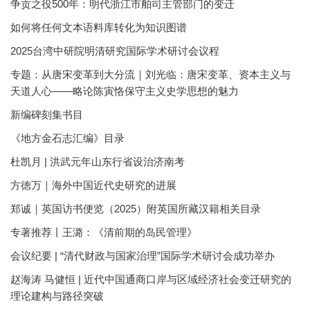
争贡之役500年：明代浙江市舶司主管部门的变迁
如何将任何文本语料库转化为知识图谱
2025台湾中研院明清研究国际学术研讨会议程
专题：从唐宋变革到大分流｜刘光临：唐宋变革、资本主义与
天道人心——略论陈寅恪保守主义史学思想的魅力
新编碑刻集书目
《地方金石志汇编》目录
杜凯月 | 洪武元年山东行省设治济南考
方徳万｜海外中国近代史研究的进展
郑诚｜英国访书便览（2025）附英国所藏汉籍相关目录
专著推荐丨王潞：《清前期的岛民管理》
会议纪要 | “清代财政与国家治理”国际学术研讨会成功举办
赵海涛 马健恒 | 近代中国通商口岸与区域经济社会变迁研究的
理论建构与路径突破