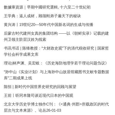
數據庫資源｜早期中國研究選輯, 十六至二十世紀初
王学典：逼人成材，顾颉刚弟子遍天下的秘诀
黄兴涛丨19世纪20—50年代中国新名词的生成与传播
后蒙古时代建州女真的集团结构 ——以《朝鲜实录》记载的建
州卫领主阶层汉姓为线索
书讯书话 | 陈锋教授：“大财政史观”下的清代税收研究 | 国家哲
学社会科学成果文库
理论|林声渊、吴宏岐：《历史海防地理学若干理论问题刍议》
“孙中山《实业计划》与上海孙中山故居馆藏图书文献专题数据
库”二期成果上线
陈恒 | 新时代中国世界史研究的回顾与展望
王前丨听冈本隆司谈近现代日本的中国观
北京大学历史学博士独作C刊：《<通典·州郡>所载政区的时代
层次与文本来源》。论丛26-01-03