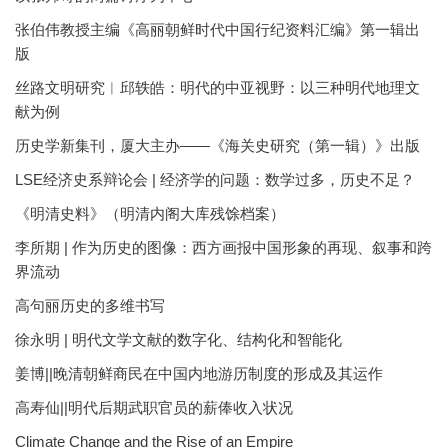
张伯伟教授主编《高丽朝鲜时代中国行纪资料汇编》第一辑出
版
丝路文明研究︱邱轶皓：明代的中亚视野：以三种明代地理文
献为例
历史学新集刊，厦大主办——《海关史研究（第一辑）》出版
LSE经济史系辩论会 | 经济学的问题：数学过多，历史不足？
《明清史料》（明清内阁大库残馀档案）
李所期 | 作为历史的图像：西方画报中国形象的再现、叙事和跨
界流动
高句丽历史的多维书写
徐永明 | 明代文学文献的数字化、结构化和智能化
姜博||晚清朝鲜商民在中国内地游历制度的形成及其运作
高寿仙||明代后期武职官员的薪俸收入状况
Climate Change and the Rise of an Empire