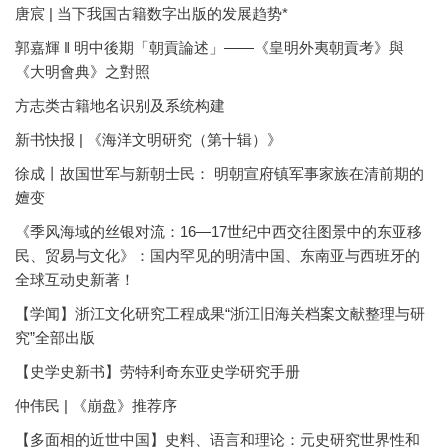
唐宸 | 当下我国古籍数字出版的发展趋势*
郭嘉輝 ‖ 明中後期「朝貢論述」——《皇明外夷朝貢考》與
《大明會典》之對照
方志类古籍地名识别及系统构建
新书快报 | 《海洋文明研究（第十辑）》
徐成丨故国世军与新朝士民： 明朝宣府镇军事家族在清前期的
嬗变
《季风海域的丝银对流：16—17世纪中西交往图景中的东亚移
民、贸易与文化》：国内罕见的明清中国、东南亚与西班牙的
全球互动史新著！
【学闻】浙江文化研究工程成果“浙江旧海关档案文献整理与研
究”全部出版
【史学史新书】劳特利奇东亚史学研究手册
仲伟民 | 《崩盘》推荐序
【多面相的近世中国】史料、语言和理论：元史研究世界性和