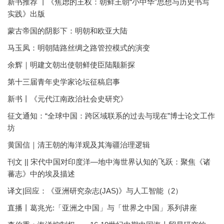
新书推荐 丨《焦虑的王权：朝鲜王朝“小中华”思想与历史书写
实践》出版
蒙古帝国的阴影下：明朝和欧亚大陆
马玉凤：明朝陆路丝绸之路管控模式的演变
余辉｜明建文朝出使朝鲜使臣陆颙新探
第十三届青年史学家论坛征稿启事
新书丨《元代江南政治社会史研究》
征文通知：“全球中国：跨区域联系的过去与现在”博士论文工作
坊
黄国信｜清王朝的海洋观及其海疆治理逻辑
刊文 || 宋代中国对印度洋—地中海世界认知的飞跃：聚焦《诸
蕃志》中的埃及描述
译文|回应：《亚洲研究杂志(JAS)》与人工智能（2）
直播丨葛兆光:「亚洲之中国」与「世界之中国」系列讲座