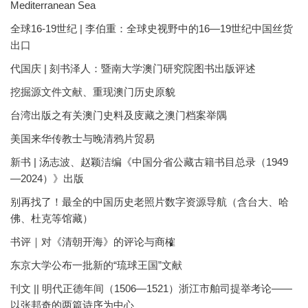
Mediterranean Sea
全球16-19世纪 | 李伯重：全球史视野中的16—19世纪中国丝货
出口
代国庆 | 刻书泽人：暨南大学澳门研究院图书出版评述
挖掘源文件文献、重现澳门历史原貌
台湾出版之有关澳门史料及庋藏之澳门档案举隅
美国来华传教士与晚清鸦片贸易
新书 | 汤志波、赵颖洁编《中国分省公藏古籍书目总录（1949
—2024）》出版
别再找了！最全的中国历史老照片数字资源导航（含台大、哈
佛、杜克等馆藏）
书评｜对《清朝开海》的评论与商榷
东京大学公布一批新的“琉球王国”文献
刊文 || 明代正德年间（1506—1521）浙江市舶司提举考论——
以张邦奇的两篇诗序为中心