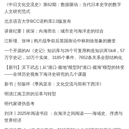
《中日文化交流史》第62期：数据驱动：当代日本史学的数字
人文研究范式
北京语言大学BCC语料库2.0版发布
讲座纪要丨侯深：向海而生：城市史与海洋史的结合
江昕瑾、张坤 | 鸦片战争前后英国舆论中林则徐形象的嬗变
一个开源的AI《史记》知识库与26个可复用构造知识库Skill，57
万字史记，10万个实体、3185个事件、7652条关系全部结构化
【新刊】滨下武志 | 从“港口-腹地”模型到“港口-腹海”模型的转变
——全球历史视角下海洋史研究的几个课题
新书｜邹振环《季风亚非：文化交流与郑和下西洋》
明清江南卫所的沿革与转型
明代家谱伪造考
刘洋丨2025年阅读书目 ：在海洋之间阅读——海域史、俘虏与
世界经济