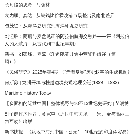
长时段的思考 | 马晓林
袁为鹏、龚达 | 从银钱比价看晚清市场整合及南北差异
包茂红：从海洋史研究到海洋环境史研究
刘迎胜：商船与罗盘见证的阿拉伯航海交融路——评《阿拉伯
人的大航海：从古代到中世纪早期》
新书｜刘家峰、罗蕊《乐道院潍县集中营资料编译（第一
辑）》
《民俗研究》2025年第4期|《“迁海复界”历史叙事的生成机制》
何斯薇 | 龙州开埠与桂越边境交通地理变迁(1889—1932)
Maritime History Today
【多面相的近世中国】整体视野与10至13世纪史研究 | 苗润博
刘子健作序推荐，黄宽重《近世中韩关系——宋、金与高丽三
角互动》出版
新书快报 | 《从地中海到中国：公元1—10世纪的印度洋贸易》