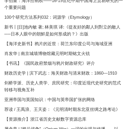
李伯重：海洋控制权——16-19世纪中期中国海上贸易研究的一
个重要问题
100个研究方法系列032：词源学（Etymology）
新书丨[日]池內敏 著; 林美琪 译:《從友好的鄰人到對立的敵人
──日本人眼中的朝鮮是如何形成的？》出版
【海洋史新书】鸦片的近世：荷兰东印度公司与海域亚洲
肖发华 | 南京城墙博物馆藏元明时期铭文火铳
【书讯】《国民政府禁烟与鸦片财政研究》评介
财政历史学 | 滨下武志：海关财政与清末财政：1860—1910
剑桥学派、历史人类学、庶民研究：印度近现代史研究的范式
转移与视角互补
亚洲帝国与英国知识：中国与英帝国扩张的网络
荐读 / 王禹浪、王天姿：《元明清时期东北亚丝绸之路考论》
【资源推介】浙江省历史文献数字资源总库
屠含章 | “鸦片战争”（Opium War）一词的出现与传播——以