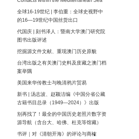
Contacts within the Mediterranean Sea
全球16-19世纪 | 李伯重：全球史视野中
的16—19世纪中国丝货出口
代国庆 | 刻书泽人：暨南大学澳门研究院
图书出版评述
挖掘源文件文献、重现澳门历史原貌
台湾出版之有关澳门史料及庋藏之澳门档
案举隅
美国来华传教士与晚清鸦片贸易
新书 | 汤志波、赵颖洁编《中国分省公藏
古籍书目总录（1949—2024）》出版
别再找了！最全的中国历史老照片数字资
源导航（含台大、哈佛、杜克等馆藏）
书评｜对《清朝开海》的评论与商榷