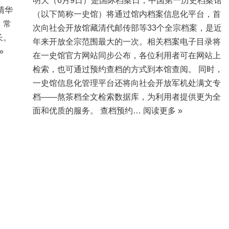
明天（6月9日）是国际档案日，中国第一历史档案馆
清华
（以下简称一史馆）将通过馆内档案信息化平台，首
》常
次向社会开放馆藏清代邮传部等33个全宗档案，是近
长。
年来开放全宗范围最大的一次。相关档案电子目录将
»
在一史馆官方网站同步公布，各位利用者可在网站上
检索，也可通过预约查档的方式到本馆查阅。 同时，
一史馆信息化管理平台还将向社会开放军机处满文专
档——熬茶档全文检索数据库，为利用者提供更为全
面和优质的服务。 查档预约…
阅读更多 »