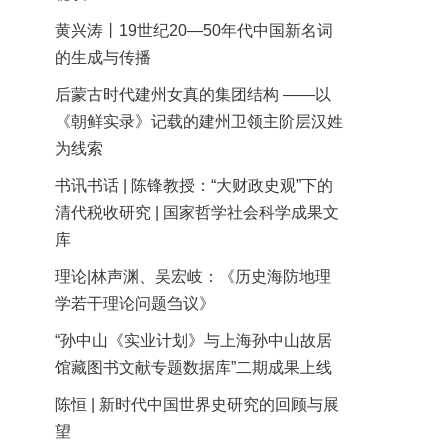
黄兴涛丨19世纪20—50年代中国新名词
的生成与传播
后蒙古时代建州女真的集团结构 ——以
《朝鲜实录》记载的建州卫领主阶层汉姓
为线索
书讯书话 | 陈锋教授：“大财政史观”下的
清代税收研究 | 国家哲学社会科学成果文
库
理论|林声渊、吴宏岐：《历史海防地理
学若干理论问题刍议》
“孙中山《实业计划》与上海孙中山故居
馆藏图书文献专题数据库”二期成果上线
陈恒 | 新时代中国世界史研究的回顾与展
望