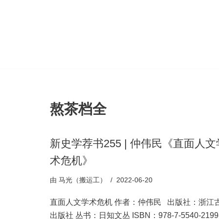
跳
至
正
文
熬茶档全
新史学荐书255 | 仲伟民《直面人文
术危机》
由
马光（搬运工）
2022-06-20
直面人文学术危机 作者：仲伟民 出版社：浙江
出版社 丛书：日知文丛 ISBN：978-7-5540-2199