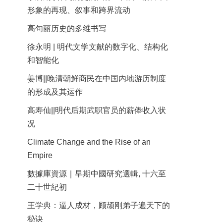
形象的再现、叙事和跨界流动
高句丽历史的多维书写
徐永明 | 明代文学文献的数字化、结构化
和智能化
姜博||晚清朝鲜商民在中国内地游历制度
的形成及其运作
高寿仙||明代后期武职官员的薪俸收入状
况
Climate Change and the Rise of an
Empire
數據庫資源｜早期中國研究選輯, 十六至
二十世紀初
王学典：逼人成材，顾颉刚弟子遍天下的
秘诀