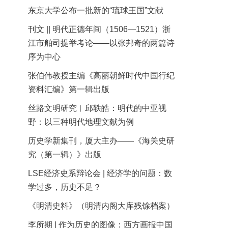
东京大学公布一批新的“琉球王国”文献
刊文 || 明代正德年间（1506—1521）浙
江市舶司提举考论——以张邦奇的两篇诗
序为中心
张伯伟教授主编《高丽朝鲜时代中国行纪
资料汇编》第一辑出版
丝路文明研究︱邱轶皓：明代的中亚视
野：以三种明代地理文献为例
历史学新集刊，厦大主办——《海关史研
究（第一辑）》出版
LSE经济史系辩论会 | 经济学的问题：数
学过多，历史不足？
《明清史料》（明清内阁大库残馀档案）
李所期 | 作为历史的图像：西方画报中国