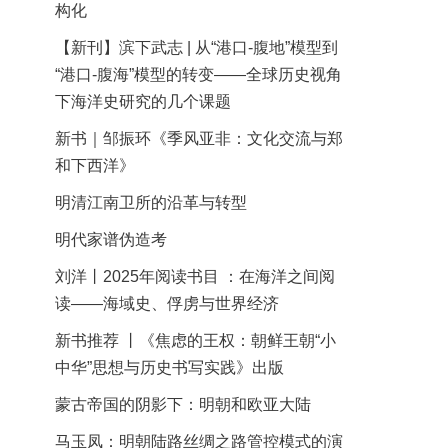
构化
【新刊】滨下武志 | 从“港口-腹地”模型到
“港口-腹海”模型的转变——全球历史视角
下海洋史研究的几个课题
新书｜邹振环《季风亚非：文化交流与郑
和下西洋》
明清江南卫所的沿革与转型
明代家谱伪造考
刘洋丨2025年阅读书目 ：在海洋之间阅
读——海域史、俘虏与世界经济
新书推荐 丨《焦虑的王权：朝鲜王朝“小
中华”思想与历史书写实践》出版
蒙古帝国的阴影下：明朝和欧亚大陆
马玉凤：明朝陆路丝绸之路管控模式的演