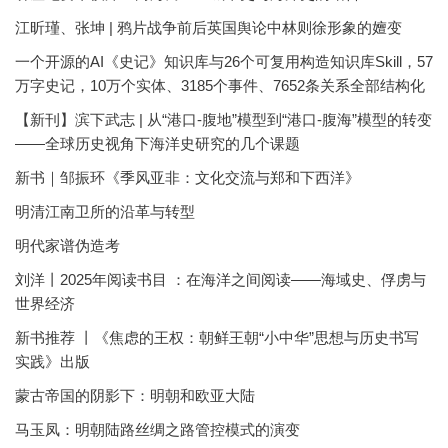
江昕瑾、张坤 | 鸦片战争前后英国舆论中林则徐形象的嬗变
一个开源的AI《史记》知识库与26个可复用构造知识库Skill，57
万字史记，10万个实体、3185个事件、7652条关系全部结构化
【新刊】滨下武志 | 从“港口-腹地”模型到“港口-腹海”模型的转变
——全球历史视角下海洋史研究的几个课题
新书｜邹振环《季风亚非：文化交流与郑和下西洋》
明清江南卫所的沿革与转型
明代家谱伪造考
刘洋丨2025年阅读书目 ：在海洋之间阅读——海域史、俘虏与
世界经济
新书推荐 丨《焦虑的王权：朝鲜王朝“小中华”思想与历史书写
实践》出版
蒙古帝国的阴影下：明朝和欧亚大陆
马玉凤：明朝陆路丝绸之路管控模式的演变