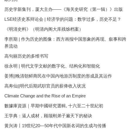
历史学新集刊，厦大主办——《海关史研究（第一辑）》出版
LSE经济史系辩论会 | 经济学的问题：数学过多，历史不足？
《明清史料》（明清内阁大库残馀档案）
李所期 | 作为历史的图像：西方画报中国形象的再现、叙事和跨
界流动
高句丽历史的多维书写
徐永明 | 明代文学文献的数字化、结构化和智能化
姜博||晚清朝鲜商民在中国内地游历制度的形成及其运作
高寿仙||明代后期武职官员的薪俸收入状况
Climate Change and the Rise of an Empire
數據庫資源｜早期中國研究選輯, 十六至二十世紀初
王学典：逼人成材，顾颉刚弟子遍天下的秘诀
黄兴涛丨19世纪20—50年代中国新名词的生成与传播