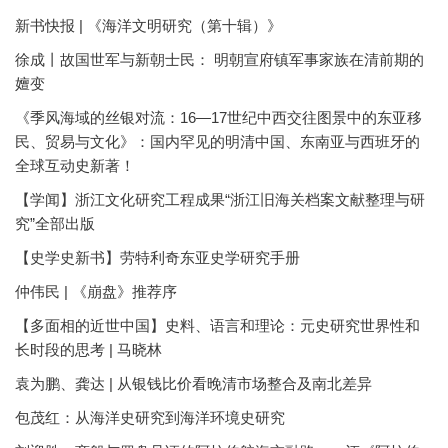
新书快报 | 《海洋文明研究（第十辑）》
徐成丨故国世军与新朝士民： 明朝宣府镇军事家族在清前期的
嬗变
《季风海域的丝银对流：16—17世纪中西交往图景中的东亚移
民、贸易与文化》：国内罕见的明清中国、东南亚与西班牙的
全球互动史新著！
【学闻】浙江文化研究工程成果“浙江旧海关档案文献整理与研
究”全部出版
【史学史新书】劳特利奇东亚史学研究手册
仲伟民 | 《崩盘》推荐序
【多面相的近世中国】史料、语言和理论：元史研究世界性和
长时段的思考 | 马晓林
袁为鹏、龚达 | 从银钱比价看晚清市场整合及南北差异
包茂红：从海洋史研究到海洋环境史研究