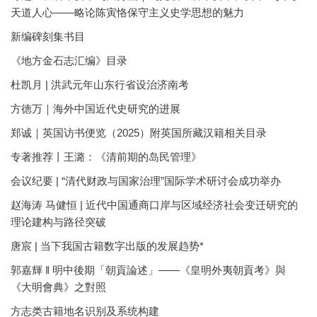
天道人心——略论陈寅恪保守主义史学思想的魅力
新编碑刻集书目
《地方金石志汇编》目录
杜凯月 | 洪武元年山东行省设治济南考
方徳万｜海外中国近代史研究的进展
郑诚｜英国访书便览（2025）附英国所藏汉籍相关目录
专著推荐丨王潞：《清前期的岛民管理》
会议纪要 | “清代财政与国家治理”国际学术研讨会成功举办
赵海涛 马健恒 | 近代中国通商口岸与区域经济社会变迁研究的
理论建构与路径突破
唐宸 | 当下我国古籍数字出版的发展趋势*
郭嘉輝 ‖ 明中後期「朝貢論述」——《皇明外夷朝貢考》與
《大明會典》之對照
方志类古籍地名识别及系统构建