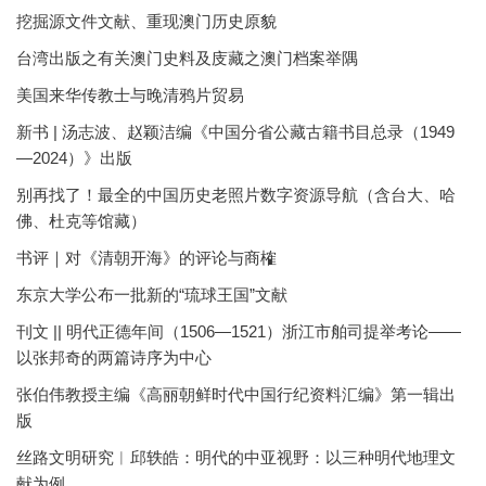
挖掘源文件文献、重现澳门历史原貌
台湾出版之有关澳门史料及庋藏之澳门档案举隅
美国来华传教士与晚清鸦片贸易
新书 | 汤志波、赵颖洁编《中国分省公藏古籍书目总录（1949
—2024）》出版
别再找了！最全的中国历史老照片数字资源导航（含台大、哈
佛、杜克等馆藏）
书评｜对《清朝开海》的评论与商榷
东京大学公布一批新的“琉球王国”文献
刊文 || 明代正德年间（1506—1521）浙江市舶司提举考论——
以张邦奇的两篇诗序为中心
张伯伟教授主编《高丽朝鲜时代中国行纪资料汇编》第一辑出
版
丝路文明研究︱邱轶皓：明代的中亚视野：以三种明代地理文
献为例