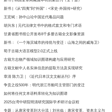
新书 |《从“四夷”到“外国”：<宋史·外国传>研究》
王宏斌：孙中山论中国近代毒品问题
胡兴东 | 元代法律文书中的格式套文和专门术语
甘肃省图书馆公开发布8千多册古籍全文影像资源
新书：《一个海滨城市的传统与变迁：山海之间的威海卫》
荀子古籍大语言模型2.0正式上线
古籍方志物产领域知识图谱构建与应用研究
古籍文献中人名实体信息的提取方法及实现研究
章清 陈力卫｜《近代日本汉文文献丛刊》序
争贡之役500年：明代浙江市舶司主管部门的变迁
如何将任何文本语料库转化为知识图谱
2025台湾中研院明清研究国际学术研讨会议程
专题：从唐宋变革到大分流｜刘光临：唐宋变革、资本主义与