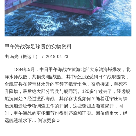
甲午海战弥足珍贵的实物资料
由
马光（搬运工）
2019-04-23
1894年9月，中日甲午海战在黄海北部大东沟海域爆发，北
洋水师战败，共损失4艘战舰。其中经远舰受到日军战舰围攻，
全舰官兵在管带林永升的率领下毫无惧色，奋勇接战，至死不
升降旗，最后绝大部分官兵与舰同沉。120多年过去了，经远舰
船沉何处？经过激烈海战，其保存状况如何？随着辽宁庄河铁
质沉船遗址专项调查工作的开展，这些谜团逐渐被揭开，同
时，甲午海战的更多细节也得到还原和证实。因价值重大，经
远舰遗址水下…
阅读更多 »