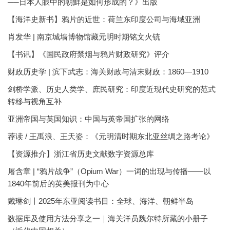
──日本人眼中的朝鮮是如何形成的？》出版
【海洋史新书】鸦片的近世：荷兰东印度公司与海域亚洲
肖发华 | 南京城墙博物馆藏元明时期铭文火铳
【书讯】《国民政府禁烟与鸦片财政研究》评介
财政历史学 | 滨下武志：海关财政与清末财政：1860—1910
剑桥学派、历史人类学、庶民研究：印度近现代史研究的范式
转移与视角互补
亚洲帝国与英国知识：中国与英帝国扩张的网络
荐读 / 王禹浪、王天姿：《元明清时期东北亚丝绸之路考论》
【资源推介】浙江省历史文献数字资源总库
屠含章 | “鸦片战争”（Opium War）一词的出现与传播——以
1840年前后的英美报刊为中心
戴琳剑丨2025年东亚阅读书目：全球、海洋、朝鲜半岛
数据库及使用方法分享之一｜海关洋员魏尔特所藏的小册子