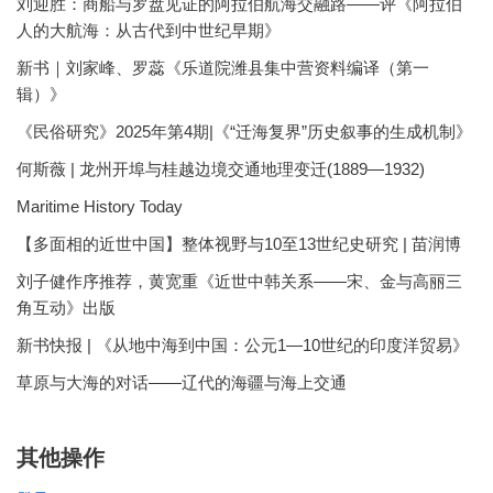
刘迎胜：商船与罗盘见证的阿拉伯航海交融路——评《阿拉伯
人的大航海：从古代到中世纪早期》
新书｜刘家峰、罗蕊《乐道院潍县集中营资料编译（第一
辑）》
《民俗研究》2025年第4期|《“迁海复界”历史叙事的生成机制》
何斯薇 | 龙州开埠与桂越边境交通地理变迁(1889—1932)
Maritime History Today
【多面相的近世中国】整体视野与10至13世纪史研究 | 苗润博
刘子健作序推荐，黄宽重《近世中韩关系——宋、金与高丽三
角互动》出版
新书快报 | 《从地中海到中国：公元1—10世纪的印度洋贸易》
草原与大海的对话——辽代的海疆与海上交通
其他操作