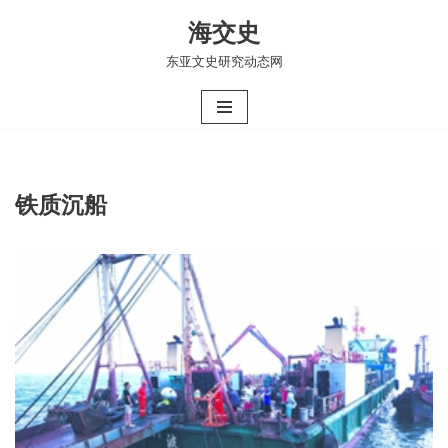
海交史
跳
东亚文史研究动态网
至
正
文
铁质沉船