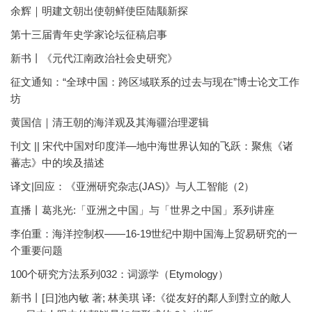
余辉｜明建文朝出使朝鲜使臣陆颙新探
第十三届青年史学家论坛征稿启事
新书丨《元代江南政治社会史研究》
征文通知：“全球中国：跨区域联系的过去与现在”博士论文工作
坊
黄国信｜清王朝的海洋观及其海疆治理逻辑
刊文 || 宋代中国对印度洋—地中海世界认知的飞跃：聚焦《诸
蕃志》中的埃及描述
译文|回应：《亚洲研究杂志(JAS)》与人工智能（2）
直播丨葛兆光:「亚洲之中国」与「世界之中国」系列讲座
李伯重：海洋控制权——16-19世纪中期中国海上贸易研究的一
个重要问题
100个研究方法系列032：词源学（Etymology）
新书丨[日]池內敏 著; 林美琪 译:《從友好的鄰人到對立的敵人