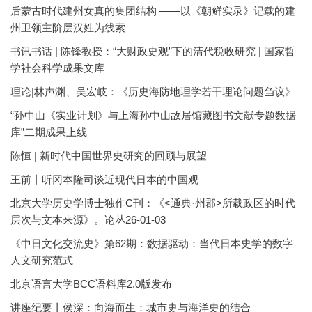
后蒙古时代建州女真的集团结构 ——以《朝鲜实录》记载的建
州卫领主阶层汉姓为线索
书讯书话 | 陈锋教授：“大财政史观”下的清代税收研究 | 国家哲
学社会科学成果文库
理论|林声渊、吴宏岐：《历史海防地理学若干理论问题刍议》
“孙中山《实业计划》与上海孙中山故居馆藏图书文献专题数据
库”二期成果上线
陈恒 | 新时代中国世界史研究的回顾与展望
王前丨听冈本隆司谈近现代日本的中国观
北京大学历史学博士独作C刊：《<通典·州郡>所载政区的时代
层次与文本来源》。论丛26-01-03
《中日文化交流史》第62期：数据驱动：当代日本史学的数字
人文研究范式
北京语言大学BCC语料库2.0版发布
讲座纪要丨侯深：向海而生：城市史与海洋史的结合