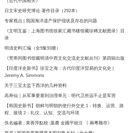
（近代中国相关）
日文宋史研究博论·著作目录（292本）
专家视点 | 我国海洋遗产保护现状及存在的问题
《文明互鉴：上海图书馆徐家汇藏书楼馆藏珍稀文献图录》目
录
明清史料汇编（全9集93册）
《梵蒂冈图书馆藏明清中西文化交流史文献丛刊》第四辑出版
【印度洋史新书】珍宝之海：古代印度洋贸易的文化史 |
Jeremy A. Simmons
关于三宝太监下西洋的几种资料
高寿仙｜从军事要塞到治理单元：明代卫所远不止是军营
【韩国史新书】朝鲜与明朝的使行外交史 1：转换、运营、路
程、接境 2：礼仪、认知、交流与环境
佚名編著 ; 黃善萍點校 ;葉農 金國平校注 《 兩粵雜存》
新书 | 韩国奎章阁藏孤本明别集丛刊（全十册）