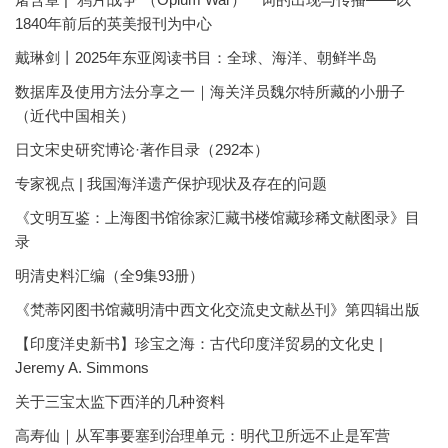
1840年前后的英美报刊为中心
戴琳剑丨2025年东亚阅读书目：全球、海洋、朝鲜半岛
数据库及使用方法分享之一｜海关洋员魏尔特所藏的小册子
（近代中国相关）
日文宋史研究博论·著作目录（292本）
专家视点 | 我国海洋遗产保护现状及存在的问题
《文明互鉴：上海图书馆徐家汇藏书楼馆藏珍稀文献图录》目
录
明清史料汇编（全9集93册）
《梵蒂冈图书馆藏明清中西文化交流史文献丛刊》第四辑出版
【印度洋史新书】珍宝之海：古代印度洋贸易的文化史 |
Jeremy A. Simmons
关于三宝太监下西洋的几种资料
高寿仙｜从军事要塞到治理单元：明代卫所远不止是军营