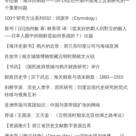
李伯重：海洋控制权——16-19世纪中期中国海上贸易研究的一
个重要问题
100个研究方法系列032：词源学（Etymology）
新书丨[日]池內敏 著; 林美琪 译:《從友好的鄰人到對立的敵人
──日本人眼中的朝鮮是如何形成的？》出版
【海洋史新书】鸦片的近世：荷兰东印度公司与海域亚洲
肖发华 | 南京城墙博物馆藏元明时期铭文火铳
【书讯】《国民政府禁烟与鸦片财政研究》评介
财政历史学 | 滨下武志：海关财政与清末财政：1860—1910
剑桥学派、历史人类学、庶民研究：印度近现代史研究的范式
转移与视角互补
亚洲帝国与英国知识：中国与英帝国扩张的网络
荐读 / 王禹浪、王天姿：《元明清时期东北亚丝绸之路考论》
【资源推介】浙江省历史文献数字资源总库
屠含章 | “鸦片战争”（Opium War）一词的出现与传播——以