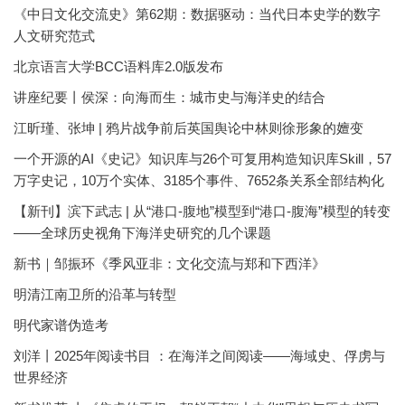
《中日文化交流史》第62期：数据驱动：当代日本史学的数字
人文研究范式
北京语言大学BCC语料库2.0版发布
讲座纪要丨侯深：向海而生：城市史与海洋史的结合
江昕瑾、张坤 | 鸦片战争前后英国舆论中林则徐形象的嬗变
一个开源的AI《史记》知识库与26个可复用构造知识库Skill，57
万字史记，10万个实体、3185个事件、7652条关系全部结构化
【新刊】滨下武志 | 从“港口-腹地”模型到“港口-腹海”模型的转变
——全球历史视角下海洋史研究的几个课题
新书｜邹振环《季风亚非：文化交流与郑和下西洋》
明清江南卫所的沿革与转型
明代家谱伪造考
刘洋丨2025年阅读书目 ：在海洋之间阅读——海域史、俘虏与
世界经济