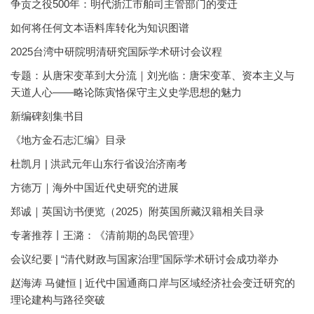
争贡之役500年：明代浙江市舶司主管部门的变迁
如何将任何文本语料库转化为知识图谱
2025台湾中研院明清研究国际学术研讨会议程
专题：从唐宋变革到大分流｜刘光临：唐宋变革、资本主义与
天道人心——略论陈寅恪保守主义史学思想的魅力
新编碑刻集书目
《地方金石志汇编》目录
杜凯月 | 洪武元年山东行省设治济南考
方徳万｜海外中国近代史研究的进展
郑诚｜英国访书便览（2025）附英国所藏汉籍相关目录
专著推荐丨王潞：《清前期的岛民管理》
会议纪要 | “清代财政与国家治理”国际学术研讨会成功举办
赵海涛 马健恒 | 近代中国通商口岸与区域经济社会变迁研究的
理论建构与路径突破