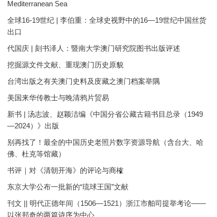
Mediterranean Sea
全球16-19世纪 | 李伯重：全球史视野中的16—19世纪中国丝货
出口
代国庆 | 刻书泽人：暨南大学澳门研究院图书出版评述
挖掘源文件文献、重现澳门历史原貌
台湾出版之有关澳门史料及庋藏之澳门档案举隅
美国来华传教士与晚清鸦片贸易
新书 | 汤志波、赵颖洁编《中国分省公藏古籍书目总录（1949
—2024）》出版
别再找了！最全的中国历史老照片数字资源导航（含台大、哈
佛、杜克等馆藏）
书评｜对《清朝开海》的评论与商榷
东京大学公布一批新的“琉球王国”文献
刊文 || 明代正德年间（1506—1521）浙江市舶司提举考论——
以张邦奇的两篇诗序为中心