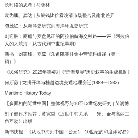
长时段的思考 | 马晓林
袁为鹏、龚达 | 从银钱比价看晚清市场整合及南北差异
包茂红：从海洋史研究到海洋环境史研究
刘迎胜：商船与罗盘见证的阿拉伯航海交融路——评《阿拉伯
人的大航海：从古代到中世纪早期》
新书｜刘家峰、罗蕊《乐道院潍县集中营资料编译（第一
辑）》
《民俗研究》2025年第4期|《“迁海复界”历史叙事的生成机制》
何斯薇 | 龙州开埠与桂越边境交通地理变迁(1889—1932)
Maritime History Today
【多面相的近世中国】整体视野与10至13世纪史研究 | 苗润博
刘子健作序推荐，黄宽重《近世中韩关系——宋、金与高丽三
角互动》出版
新书快报 | 《从地中海到中国：公元1—10世纪的印度洋贸易》