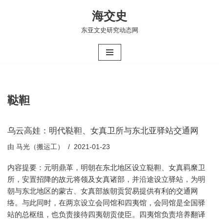
海交史
跳
东亚文史研究动态网
至
正
文
鞑靼
乌云高娃：明代鞑靼、女真卫所与东北亚驿站交通网
由
马光（搬运工）
2021-01-23
内容提要：元明鼎革，明朝在东北地区设立鞑靼、女真羁縻卫
所，安置招降的故元将领及女真诸部，并沿途设立驿站，为明
朝与东北地区的蒙古、女真部族朝贡贸易提供有利的交通网
络。与此同时，在两京设立会同馆和四夷馆，会同馆是全国驿
站的总枢纽，也负责接待四夷朝贡使臣。四夷馆负责培养翻译