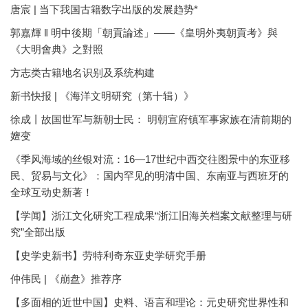
唐宸 | 当下我国古籍数字出版的发展趋势*
郭嘉輝 ‖ 明中後期「朝貢論述」——《皇明外夷朝貢考》與
《大明會典》之對照
方志类古籍地名识别及系统构建
新书快报 | 《海洋文明研究（第十辑）》
徐成丨故国世军与新朝士民： 明朝宣府镇军事家族在清前期的
嬗变
《季风海域的丝银对流：16—17世纪中西交往图景中的东亚移
民、贸易与文化》：国内罕见的明清中国、东南亚与西班牙的
全球互动史新著！
【学闻】浙江文化研究工程成果“浙江旧海关档案文献整理与研
究”全部出版
【史学史新书】劳特利奇东亚史学研究手册
仲伟民 | 《崩盘》推荐序
【多面相的近世中国】史料、语言和理论：元史研究世界性和