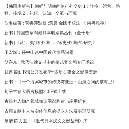
【韩国史新书】朝鲜与明朝的使行外交史 1：转换、运营、路
程、接境 2：礼仪、认知、交流与环境
佚名編著 ; 黃善萍點校 ;葉農 金國平校注 《 兩粵雜存》
新书 | 韩国奎章阁藏孤本明别集丛刊（全十册）
新书 |《从“四夷”到“外国”：<宋史·外国传>研究》
王宏斌：孙中山论中国近代毒品问题
胡兴东 | 元代法律文书中的格式套文和专门术语
甘肃省图书馆公开发布8千多册古籍全文影像资源
新书：《一个海滨城市的传统与变迁：山海之间的威海卫》
荀子古籍大语言模型2.0正式上线
古籍方志物产领域知识图谱构建与应用研究
古籍文献中人名实体信息的提取方法及实现研究
章清 陈力卫｜《近代日本汉文文献丛刊》序