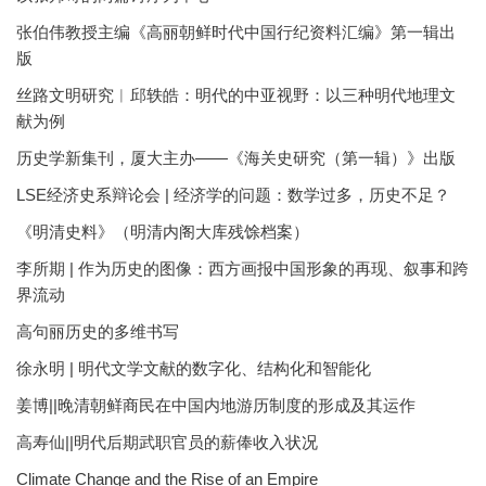
张伯伟教授主编《高丽朝鲜时代中国行纪资料汇编》第一辑出
版
丝路文明研究︱邱轶皓：明代的中亚视野：以三种明代地理文
献为例
历史学新集刊，厦大主办——《海关史研究（第一辑）》出版
LSE经济史系辩论会 | 经济学的问题：数学过多，历史不足？
《明清史料》（明清内阁大库残馀档案）
李所期 | 作为历史的图像：西方画报中国形象的再现、叙事和跨
界流动
高句丽历史的多维书写
徐永明 | 明代文学文献的数字化、结构化和智能化
姜博||晚清朝鲜商民在中国内地游历制度的形成及其运作
高寿仙||明代后期武职官员的薪俸收入状况
Climate Change and the Rise of an Empire