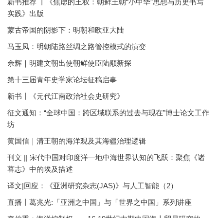
新书推荐 丨《焦虑的王权：朝鲜王朝“小中华”思想与历史书写
实践》出版
蒙古帝国的阴影下：明朝和欧亚大陆
马玉凤：明朝陆路丝绸之路管控模式的演变
余辉｜明建文朝出使朝鲜使臣陆颙新探
第十三届青年史学家论坛征稿启事
新书丨《元代江南政治社会史研究》
征文通知：“全球中国：跨区域联系的过去与现在”博士论文工作
坊
黄国信｜清王朝的海洋观及其海疆治理逻辑
刊文 || 宋代中国对印度洋—地中海世界认知的飞跃：聚焦《诸
蕃志》中的埃及描述
译文|回应：《亚洲研究杂志(JAS)》与人工智能（2）
直播丨葛兆光:「亚洲之中国」与「世界之中国」系列讲座