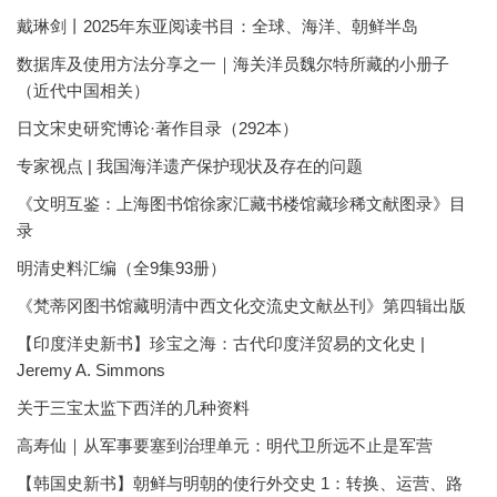
戴琳剑丨2025年东亚阅读书目：全球、海洋、朝鲜半岛
数据库及使用方法分享之一｜海关洋员魏尔特所藏的小册子
（近代中国相关）
日文宋史研究博论·著作目录（292本）
专家视点 | 我国海洋遗产保护现状及存在的问题
《文明互鉴：上海图书馆徐家汇藏书楼馆藏珍稀文献图录》目
录
明清史料汇编（全9集93册）
《梵蒂冈图书馆藏明清中西文化交流史文献丛刊》第四辑出版
【印度洋史新书】珍宝之海：古代印度洋贸易的文化史 |
Jeremy A. Simmons
关于三宝太监下西洋的几种资料
高寿仙｜从军事要塞到治理单元：明代卫所远不止是军营
【韩国史新书】朝鲜与明朝的使行外交史 1：转换、运营、路