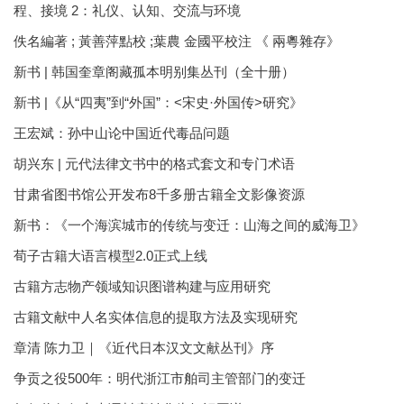
程、接境 2：礼仪、认知、交流与环境
佚名編著 ; 黃善萍點校 ;葉農 金國平校注 《 兩粵雜存》
新书 | 韩国奎章阁藏孤本明别集丛刊（全十册）
新书 |《从“四夷”到“外国”：<宋史·外国传>研究》
王宏斌：孙中山论中国近代毒品问题
胡兴东 | 元代法律文书中的格式套文和专门术语
甘肃省图书馆公开发布8千多册古籍全文影像资源
新书：《一个海滨城市的传统与变迁：山海之间的威海卫》
荀子古籍大语言模型2.0正式上线
古籍方志物产领域知识图谱构建与应用研究
古籍文献中人名实体信息的提取方法及实现研究
章清 陈力卫｜《近代日本汉文文献丛刊》序
争贡之役500年：明代浙江市舶司主管部门的变迁