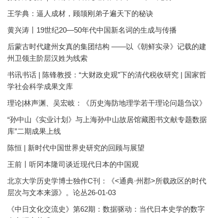
王学典：逼人成材，顾颉刚弟子遍天下的秘诀
黄兴涛丨19世纪20—50年代中国新名词的生成与传播
后蒙古时代建州女真的集团结构 ——以《朝鲜实录》记载的建
州卫领主阶层汉姓为线索
书讯书话 | 陈锋教授：“大财政史观”下的清代税收研究 | 国家哲
学社会科学成果文库
理论|林声渊、吴宏岐：《历史海防地理学若干理论问题刍议》
“孙中山《实业计划》与上海孙中山故居馆藏图书文献专题数据
库”二期成果上线
陈恒 | 新时代中国世界史研究的回顾与展望
王前丨听冈本隆司谈近现代日本的中国观
北京大学历史学博士独作C刊：《<通典·州郡>所载政区的时代
层次与文本来源》。论丛26-01-03
《中日文化交流史》第62期：数据驱动：当代日本史学的数字