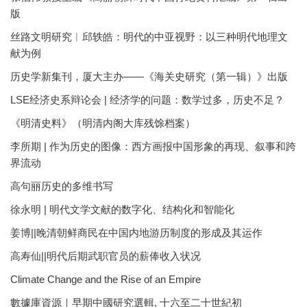
版
丝路文明研究︱邱轶皓：明代的中亚视野：以三种明代地理文
献为例
历史学新集刊，厦大主办——《海关史研究（第一辑）》出版
LSE经济史系辩论会 | 经济学的问题：数学过多，历史不足？
《明清史料》（明清内阁大库残馀档案）
李所期 | 作为历史的图像：西方画报中国形象的再现、叙事和跨
界流动
高句丽历史的多维书写
徐永明 | 明代文学文献的数字化、结构化和智能化
姜博||晚清朝鲜商民在中国内地游历制度的形成及其运作
高寿仙||明代后期武职官员的薪俸收入状况
Climate Change and the Rise of an Empire
數據庫資源｜早期中國研究選輯, 十六至二十世紀初