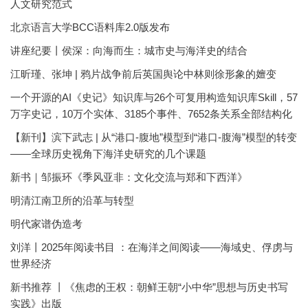
人文研究范式
北京语言大学BCC语料库2.0版发布
讲座纪要丨侯深：向海而生：城市史与海洋史的结合
江昕瑾、张坤 | 鸦片战争前后英国舆论中林则徐形象的嬗变
一个开源的AI《史记》知识库与26个可复用构造知识库Skill，57
万字史记，10万个实体、3185个事件、7652条关系全部结构化
【新刊】滨下武志 | 从“港口-腹地”模型到“港口-腹海”模型的转变
——全球历史视角下海洋史研究的几个课题
新书｜邹振环《季风亚非：文化交流与郑和下西洋》
明清江南卫所的沿革与转型
明代家谱伪造考
刘洋丨2025年阅读书目 ：在海洋之间阅读——海域史、俘虏与
世界经济
新书推荐 丨《焦虑的王权：朝鲜王朝“小中华”思想与历史书写
实践》出版