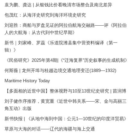
袁为鹏、龚达 | 从银钱比价看晚清市场整合及南北差异
包茂红：从海洋史研究到海洋环境史研究
刘迎胜：商船与罗盘见证的阿拉伯航海交融路——评《阿拉伯
人的大航海：从古代到中世纪早期》
新书｜刘家峰、罗蕊《乐道院潍县集中营资料编译（第一
辑）》
《民俗研究》2025年第4期|《“迁海复界”历史叙事的生成机制》
何斯薇 | 龙州开埠与桂越边境交通地理变迁(1889—1932)
Maritime History Today
【多面相的近世中国】整体视野与10至13世纪史研究 | 苗润博
刘子健作序推荐，黄宽重《近世中韩关系——宋、金与高丽三
角互动》出版
新书快报 | 《从地中海到中国：公元1—10世纪的印度洋贸易》
草原与大海的对话——辽代的海疆与海上交通