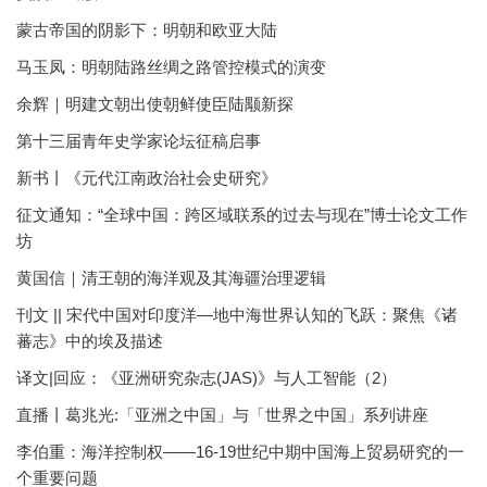
蒙古帝国的阴影下：明朝和欧亚大陆
马玉凤：明朝陆路丝绸之路管控模式的演变
余辉｜明建文朝出使朝鲜使臣陆颙新探
第十三届青年史学家论坛征稿启事
新书丨《元代江南政治社会史研究》
征文通知：“全球中国：跨区域联系的过去与现在”博士论文工作
坊
黄国信｜清王朝的海洋观及其海疆治理逻辑
刊文 || 宋代中国对印度洋—地中海世界认知的飞跃：聚焦《诸
蕃志》中的埃及描述
译文|回应：《亚洲研究杂志(JAS)》与人工智能（2）
直播丨葛兆光:「亚洲之中国」与「世界之中国」系列讲座
李伯重：海洋控制权——16-19世纪中期中国海上贸易研究的一
个重要问题