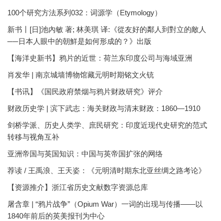
100个研究方法系列032：词源学（Etymology）
新书丨[日]池內敏 著; 林美琪 译:《從友好的鄰人到對立的敵人
──日本人眼中的朝鮮是如何形成的？》出版
【海洋史新书】鸦片的近世：荷兰东印度公司与海域亚洲
肖发华 | 南京城墙博物馆藏元明时期铭文火铳
【书讯】《国民政府禁烟与鸦片财政研究》评介
财政历史学 | 滨下武志：海关财政与清末财政：1860—1910
剑桥学派、历史人类学、庶民研究：印度近现代史研究的范式
转移与视角互补
亚洲帝国与英国知识：中国与英帝国扩张的网络
荐读 / 王禹浪、王天姿：《元明清时期东北亚丝绸之路考论》
【资源推介】浙江省历史文献数字资源总库
屠含章 | “鸦片战争”（Opium War）一词的出现与传播——以
1840年前后的英美报刊为中心