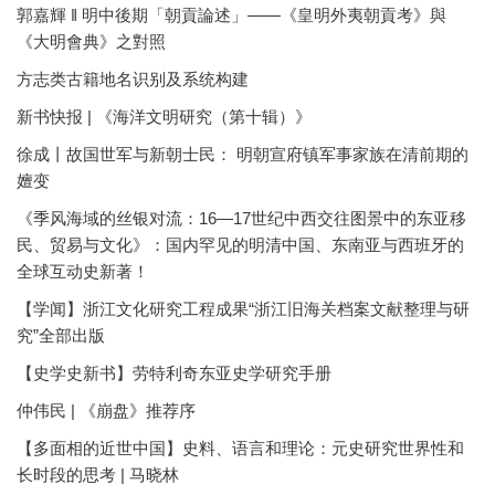
郭嘉輝 ‖ 明中後期「朝貢論述」——《皇明外夷朝貢考》與
《大明會典》之對照
方志类古籍地名识别及系统构建
新书快报 | 《海洋文明研究（第十辑）》
徐成丨故国世军与新朝士民： 明朝宣府镇军事家族在清前期的
嬗变
《季风海域的丝银对流：16—17世纪中西交往图景中的东亚移
民、贸易与文化》：国内罕见的明清中国、东南亚与西班牙的
全球互动史新著！
【学闻】浙江文化研究工程成果“浙江旧海关档案文献整理与研
究”全部出版
【史学史新书】劳特利奇东亚史学研究手册
仲伟民 | 《崩盘》推荐序
【多面相的近世中国】史料、语言和理论：元史研究世界性和
长时段的思考 | 马晓林