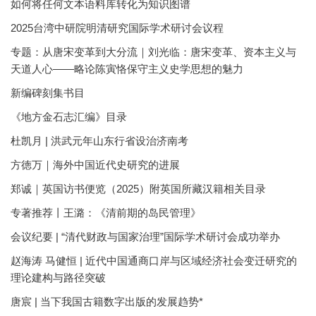
如何将任何文本语料库转化为知识图谱
2025台湾中研院明清研究国际学术研讨会议程
专题：从唐宋变革到大分流｜刘光临：唐宋变革、资本主义与
天道人心——略论陈寅恪保守主义史学思想的魅力
新编碑刻集书目
《地方金石志汇编》目录
杜凯月 | 洪武元年山东行省设治济南考
方徳万｜海外中国近代史研究的进展
郑诚｜英国访书便览（2025）附英国所藏汉籍相关目录
专著推荐丨王潞：《清前期的岛民管理》
会议纪要 | “清代财政与国家治理”国际学术研讨会成功举办
赵海涛 马健恒 | 近代中国通商口岸与区域经济社会变迁研究的
理论建构与路径突破
唐宸 | 当下我国古籍数字出版的发展趋势*