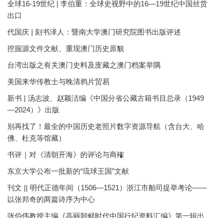
全球16-19世纪 | 李伯重：全球史视野中的16—19世纪中国丝货
出口
代国庆 | 刻书泽人：暨南大学澳门研究院图书出版评述
挖掘源文件文献、重现澳门历史原貌
台湾出版之有关澳门史料及庋藏之澳门档案举隅
美国来华传教士与晚清鸦片贸易
新书 | 汤志波、赵颖洁编《中国分省公藏古籍书目总录（1949
—2024）》出版
别再找了！最全的中国历史老照片数字资源导航（含台大、哈
佛、杜克等馆藏）
书评｜对《清朝开海》的评论与商榷
东京大学公布一批新的“琉球王国”文献
刊文 || 明代正德年间（1506—1521）浙江市舶司提举考论——
以张邦奇的两篇诗序为中心
张伯伟教授主编《高丽朝鲜时代中国行纪资料汇编》第一辑出