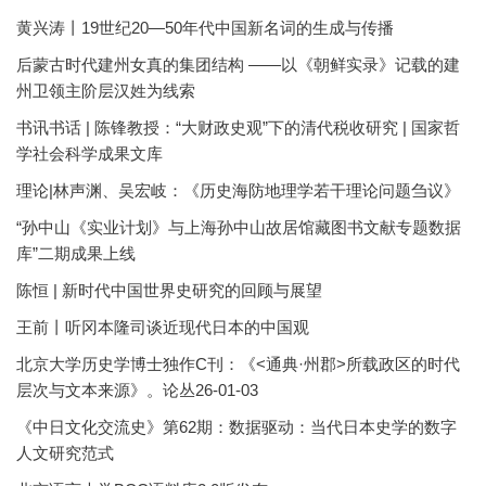
黄兴涛丨19世纪20—50年代中国新名词的生成与传播
后蒙古时代建州女真的集团结构 ——以《朝鲜实录》记载的建
州卫领主阶层汉姓为线索
书讯书话 | 陈锋教授：“大财政史观”下的清代税收研究 | 国家哲
学社会科学成果文库
理论|林声渊、吴宏岐：《历史海防地理学若干理论问题刍议》
“孙中山《实业计划》与上海孙中山故居馆藏图书文献专题数据
库”二期成果上线
陈恒 | 新时代中国世界史研究的回顾与展望
王前丨听冈本隆司谈近现代日本的中国观
北京大学历史学博士独作C刊：《<通典·州郡>所载政区的时代
层次与文本来源》。论丛26-01-03
《中日文化交流史》第62期：数据驱动：当代日本史学的数字
人文研究范式