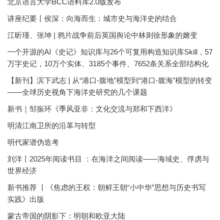
北京语言大学BCC语料库2.0版发布
讲座纪要丨侯深：向海而生：城市史与海洋史的结合
江昕瑾、张坤 | 鸦片战争前后英国舆论中林则徐形象的嬗变
一个开源的AI《史记》知识库与26个可复用构造知识库Skill，57
万字史记，10万个实体、3185个事件、7652条关系全部结构化
【新刊】滨下武志 | 从“港口-腹地”模型到“港口-腹海”模型的转变
——全球历史视角下海洋史研究的几个课题
新书｜邹振环《季风亚非：文化交流与郑和下西洋》
明清江南卫所的沿革与转型
明代家谱伪造考
刘洋丨2025年阅读书目 ：在海洋之间阅读——海域史、俘虏与
世界经济
新书推荐 丨《焦虑的王权：朝鲜王朝“小中华”思想与历史书写
实践》出版
蒙古帝国的阴影下：明朝和欧亚大陆