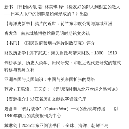
新书丨[日]池內敏 著; 林美琪 译:《從友好的鄰人到對立的敵人
──日本人眼中的朝鮮是如何形成的？》出版
【海洋史新书】鸦片的近世：荷兰东印度公司与海域亚洲
肖发华 | 南京城墙博物馆藏元明时期铭文火铳
【书讯】《国民政府禁烟与鸦片财政研究》评介
财政历史学 | 滨下武志：海关财政与清末财政：1860—1910
剑桥学派、历史人类学、庶民研究：印度近现代史研究的范式
转移与视角互补
亚洲帝国与英国知识：中国与英帝国扩张的网络
荐读 / 王禹浪、王天姿：《元明清时期东北亚丝绸之路考论》
【资源推介】浙江省历史文献数字资源总库
屠含章 | “鸦片战争”（Opium War）一词的出现与传播——以
1840年前后的英美报刊为中心
戴琳剑丨2025年东亚阅读书目：全球、海洋、朝鲜半岛