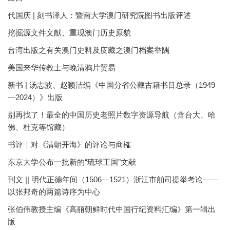
代国庆 | 刻书泽人：暨南大学澳门研究院图书出版评述
挖掘源文件文献、重现澳门历史原貌
台湾出版之有关澳门史料及庋藏之澳门档案举隅
美国来华传教士与晚清鸦片贸易
新书 | 汤志波、赵颖洁编《中国分省公藏古籍书目总录（1949
—2024）》出版
别再找了！最全的中国历史老照片数字资源导航（含台大、哈
佛、杜克等馆藏）
书评｜对《清朝开海》的评论与商榷
东京大学公布一批新的“琉球王国”文献
刊文 || 明代正德年间（1506—1521）浙江市舶司提举考论——
以张邦奇的两篇诗序为中心
张伯伟教授主编《高丽朝鲜时代中国行纪资料汇编》第一辑出
版