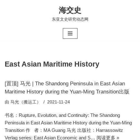
海交史
跳
东亚文史研究动态网
至
正
文
East Asian Maritime History
[置顶] 马光 | The Shandong Peninsula in East Asian
Maritime History during the Yuan-Ming Transition出版
由
马光（搬运工）
2021-11-24
书名：Rupture, Evolution, and Continuity: The Shandong
Peninsula in East Asian Maritime History during the Yuan-Ming
Transition 作 者：MA Guang 马光 出版社：Harrassowitz
Verlag series: East Asian Economic and S…
阅读更多 »