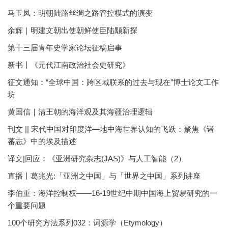
马玉凤：明朝陆路丝绸之路管控模式的演变
余辉｜明建文朝出使朝鲜使臣陆颙新探
第十三届青年史学家论坛征稿启事
新书丨《元代江南政治社会史研究》
征文通知：“全球中国：跨区域联系的过去与现在”博士论文工作
坊
黄国信｜清王朝的海洋观及其海疆治理逻辑
刊文 || 宋代中国对印度洋—地中海世界认知的飞跃：聚焦《诸
蕃志》中的埃及描述
译文|回应：《亚洲研究杂志(JAS)》与人工智能（2）
直播丨葛兆光:「亚洲之中国」与「世界之中国」系列讲座
李伯重：海洋控制权——16-19世纪中期中国海上贸易研究的一
个重要问题
100个研究方法系列032：词源学（Etymology）