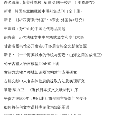
佚名編著 ; 黃善萍點校 ;葉農 金國平校注 《 兩粵雜存》
新书 | 韩国奎章阁藏孤本明别集丛刊（全十册）
新书 |《从“四夷”到“外国”：<宋史·外国传>研究》
王宏斌：孙中山论中国近代毒品问题
胡兴东 | 元代法律文书中的格式套文和专门术语
甘肃省图书馆公开发布8千多册古籍全文影像资源
新书：《一个海滨城市的传统与变迁：山海之间的威海卫》
荀子古籍大语言模型2.0正式上线
古籍方志物产领域知识图谱构建与应用研究
古籍文献中人名实体信息的提取方法及实现研究
章清 陈力卫｜《近代日本汉文文献丛刊》序
争贡之役500年：明代浙江市舶司主管部门的变迁
如何将任何文本语料库转化为知识图谱