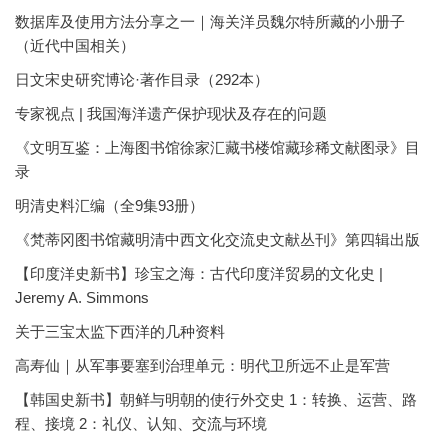
数据库及使用方法分享之一｜海关洋员魏尔特所藏的小册子
（近代中国相关）
日文宋史研究博论·著作目录（292本）
专家视点 | 我国海洋遗产保护现状及存在的问题
《文明互鉴：上海图书馆徐家汇藏书楼馆藏珍稀文献图录》目
录
明清史料汇编（全9集93册）
《梵蒂冈图书馆藏明清中西文化交流史文献丛刊》第四辑出版
【印度洋史新书】珍宝之海：古代印度洋贸易的文化史 |
Jeremy A. Simmons
关于三宝太监下西洋的几种资料
高寿仙｜从军事要塞到治理单元：明代卫所远不止是军营
【韩国史新书】朝鲜与明朝的使行外交史 1：转换、运营、路
程、接境 2：礼仪、认知、交流与环境