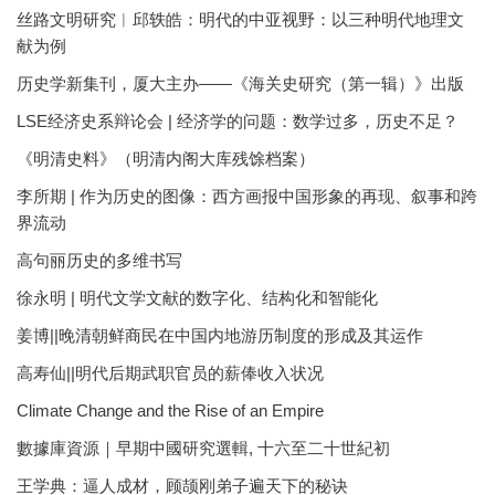
丝路文明研究︱邱轶皓：明代的中亚视野：以三种明代地理文
献为例
历史学新集刊，厦大主办——《海关史研究（第一辑）》出版
LSE经济史系辩论会 | 经济学的问题：数学过多，历史不足？
《明清史料》（明清内阁大库残馀档案）
李所期 | 作为历史的图像：西方画报中国形象的再现、叙事和跨
界流动
高句丽历史的多维书写
徐永明 | 明代文学文献的数字化、结构化和智能化
姜博||晚清朝鲜商民在中国内地游历制度的形成及其运作
高寿仙||明代后期武职官员的薪俸收入状况
Climate Change and the Rise of an Empire
數據庫資源｜早期中國研究選輯, 十六至二十世紀初
王学典：逼人成材，顾颉刚弟子遍天下的秘诀