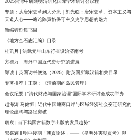
2025台湾中研院明清研究国际学术研讨会议程
专题：从唐宋变革到大分流｜刘光临：唐宋变革、资本主义与
天道人心——略论陈寅恪保守主义史学思想的魅力
新编碑刻集书目
《地方金石志汇编》目录
杜凯月 | 洪武元年山东行省设治济南考
方徳万｜海外中国近代史研究的进展
郑诚｜英国访书便览（2025）附英国所藏汉籍相关目录
专著推荐丨王潞：《清前期的岛民管理》
会议纪要 | “清代财政与国家治理”国际学术研讨会成功举办
赵海涛 马健恒 | 近代中国通商口岸与区域经济社会变迁研究的
理论建构与路径突破
唐宸 | 当下我国古籍数字出版的发展趋势*
郭嘉輝 ‖ 明中後期「朝貢論述」——《皇明外夷朝貢考》與