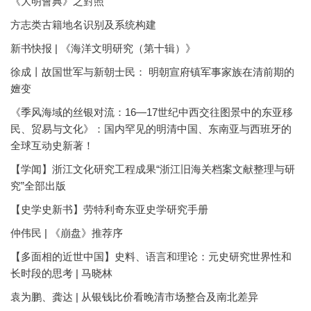
《大明會典》之對照
方志类古籍地名识别及系统构建
新书快报 | 《海洋文明研究（第十辑）》
徐成丨故国世军与新朝士民： 明朝宣府镇军事家族在清前期的
嬗变
《季风海域的丝银对流：16—17世纪中西交往图景中的东亚移
民、贸易与文化》：国内罕见的明清中国、东南亚与西班牙的
全球互动史新著！
【学闻】浙江文化研究工程成果“浙江旧海关档案文献整理与研
究”全部出版
【史学史新书】劳特利奇东亚史学研究手册
仲伟民 | 《崩盘》推荐序
【多面相的近世中国】史料、语言和理论：元史研究世界性和
长时段的思考 | 马晓林
袁为鹏、龚达 | 从银钱比价看晚清市场整合及南北差异