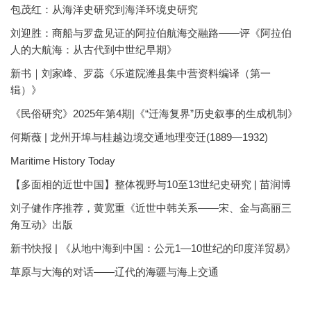
包茂红：从海洋史研究到海洋环境史研究
刘迎胜：商船与罗盘见证的阿拉伯航海交融路——评《阿拉伯
人的大航海：从古代到中世纪早期》
新书｜刘家峰、罗蕊《乐道院潍县集中营资料编译（第一
辑）》
《民俗研究》2025年第4期|《“迁海复界”历史叙事的生成机制》
何斯薇 | 龙州开埠与桂越边境交通地理变迁(1889—1932)
Maritime History Today
【多面相的近世中国】整体视野与10至13世纪史研究 | 苗润博
刘子健作序推荐，黄宽重《近世中韩关系——宋、金与高丽三
角互动》出版
新书快报 | 《从地中海到中国：公元1—10世纪的印度洋贸易》
草原与大海的对话——辽代的海疆与海上交通