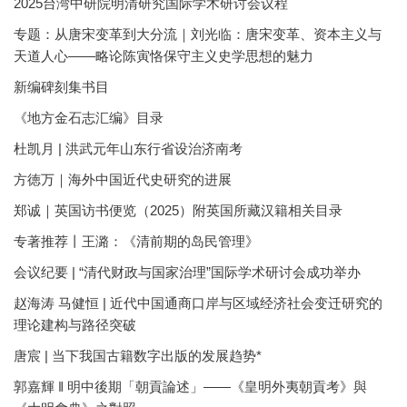
2025台湾中研院明清研究国际学术研讨会议程
专题：从唐宋变革到大分流｜刘光临：唐宋变革、资本主义与
天道人心——略论陈寅恪保守主义史学思想的魅力
新编碑刻集书目
《地方金石志汇编》目录
杜凯月 | 洪武元年山东行省设治济南考
方徳万｜海外中国近代史研究的进展
郑诚｜英国访书便览（2025）附英国所藏汉籍相关目录
专著推荐丨王潞：《清前期的岛民管理》
会议纪要 | “清代财政与国家治理”国际学术研讨会成功举办
赵海涛 马健恒 | 近代中国通商口岸与区域经济社会变迁研究的
理论建构与路径突破
唐宸 | 当下我国古籍数字出版的发展趋势*
郭嘉輝 ‖ 明中後期「朝貢論述」——《皇明外夷朝貢考》與