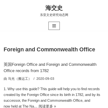
海交史
跳
东亚文史研究动态网
至
正
文
Foreign and Commonwealth Office
英国Foreign Office and Foreign and Commonwealth
Office records from 1782
由
马光（搬运工）
2020-09-03
1. Why use this guide? This guide will help you to find records
created by the Foreign Office since its birth in 1782, and by its
successor, the Foreign and Commonwealth Office, and
now held at The Na…
阅读更多 »