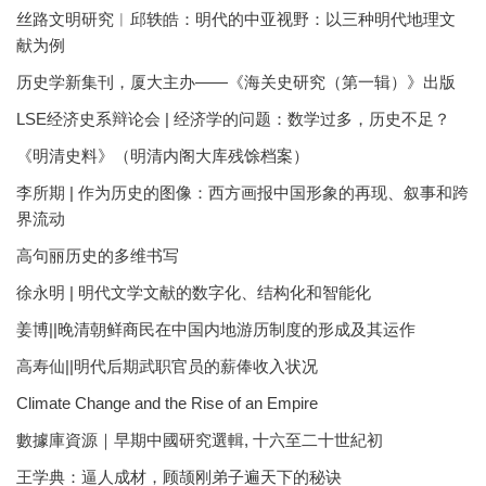
丝路文明研究︱邱轶皓：明代的中亚视野：以三种明代地理文
献为例
历史学新集刊，厦大主办——《海关史研究（第一辑）》出版
LSE经济史系辩论会 | 经济学的问题：数学过多，历史不足？
《明清史料》（明清内阁大库残馀档案）
李所期 | 作为历史的图像：西方画报中国形象的再现、叙事和跨
界流动
高句丽历史的多维书写
徐永明 | 明代文学文献的数字化、结构化和智能化
姜博||晚清朝鲜商民在中国内地游历制度的形成及其运作
高寿仙||明代后期武职官员的薪俸收入状况
Climate Change and the Rise of an Empire
數據庫資源｜早期中國研究選輯, 十六至二十世紀初
王学典：逼人成材，顾颉刚弟子遍天下的秘诀