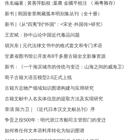
佚名編著 ; 黃善萍點校 ;葉農 金國平校注 《 兩粵雜存》
新书 | 韩国奎章阁藏孤本明别集丛刊（全十册）
新书 |《从“四夷”到“外国”：<宋史·外国传>研究》
王宏斌：孙中山论中国近代毒品问题
胡兴东 | 元代法律文书中的格式套文和专门术语
甘肃省图书馆公开发布8千多册古籍全文影像资源
新书：《一个海滨城市的传统与变迁：山海之间的威海卫》
荀子古籍大语言模型2.0正式上线
古籍方志物产领域知识图谱构建与应用研究
古籍文献中人名实体信息的提取方法及实现研究
章清 陈力卫｜《近代日本汉文文献丛刊》序
争贡之役500年：明代浙江市舶司主管部门的变迁
如何将任何文本语料库转化为知识图谱