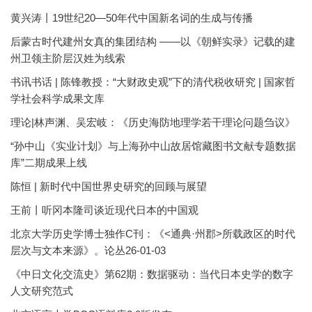
黄兴涛丨19世纪20—50年代中国新名词的生成与传播
后蒙古时代建州女真的集团结构 ——以《朝鲜实录》记载的建
州卫领主阶层汉姓为线索
书讯书话 | 陈锋教授：“大财政史观”下的清代税收研究 | 国家哲
学社会科学成果文库
理论|林声渊、吴宏岐：《历史海防地理学若干理论问题刍议》
“孙中山《实业计划》与上海孙中山故居馆藏图书文献专题数据
库”二期成果上线
陈恒 | 新时代中国世界史研究的回顾与展望
王前丨听冈本隆司谈近现代日本的中国观
北京大学历史学博士独作C刊：《<通典·州郡>所载政区的时代
层次与文本来源》。论丛26-01-03
《中日文化交流史》第62期：数据驱动：当代日本史学的数字
人文研究范式