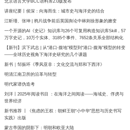
北京语言大学BCC语料库2.0版发布
讲座纪要丨侯深：向海而生：城市史与海洋史的结合
江昕瑾、张坤 | 鸦片战争前后英国舆论中林则徐形象的嬗变
一个开源的AI《史记》知识库与26个可复用构造知识库Skill，57
万字史记，10万个实体、3185个事件、7652条关系全部结构化
【新刊】滨下武志 | 从“港口-腹地”模型到“港口-腹海”模型的转变
——全球历史视角下海洋史研究的几个课题
新书｜邹振环《季风亚非：文化交流与郑和下西洋》
明清江南卫所的沿革与转型
明代家谱伪造考
刘洋丨2025年阅读书目 ：在海洋之间阅读——海域史、俘虏与
世界经济
新书推荐 丨《焦虑的王权：朝鲜王朝“小中华”思想与历史书写
实践》出版
蒙古帝国的阴影下：明朝和欧亚大陆