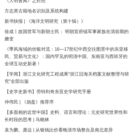
《大明會典》之對照
方志类古籍地名识别及系统构建
新书快报 | 《海洋文明研究（第十辑）》
徐成丨故国世军与新朝士民： 明朝宣府镇军事家族在清前期的
嬗变
《季风海域的丝银对流：16—17世纪中西交往图景中的东亚移
民、贸易与文化》：国内罕见的明清中国、东南亚与西班牙的
全球互动史新著！
【学闻】浙江文化研究工程成果“浙江旧海关档案文献整理与研
究”全部出版
【史学史新书】劳特利奇东亚史学研究手册
仲伟民 | 《崩盘》推荐序
【多面相的近世中国】史料、语言和理论：元史研究世界性和
长时段的思考 | 马晓林
袁为鹏、龚达 | 从银钱比价看晚清市场整合及南北差异