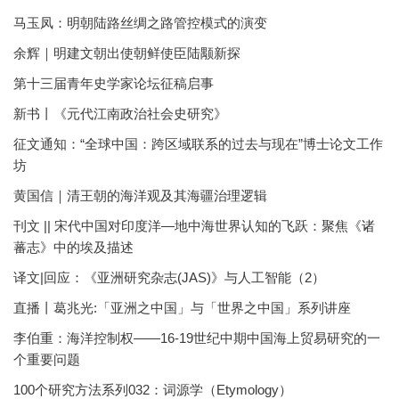
马玉凤：明朝陆路丝绸之路管控模式的演变
余辉｜明建文朝出使朝鲜使臣陆颙新探
第十三届青年史学家论坛征稿启事
新书丨《元代江南政治社会史研究》
征文通知：“全球中国：跨区域联系的过去与现在”博士论文工作
坊
黄国信｜清王朝的海洋观及其海疆治理逻辑
刊文 || 宋代中国对印度洋—地中海世界认知的飞跃：聚焦《诸
蕃志》中的埃及描述
译文|回应：《亚洲研究杂志(JAS)》与人工智能（2）
直播丨葛兆光:「亚洲之中国」与「世界之中国」系列讲座
李伯重：海洋控制权——16-19世纪中期中国海上贸易研究的一
个重要问题
100个研究方法系列032：词源学（Etymology）