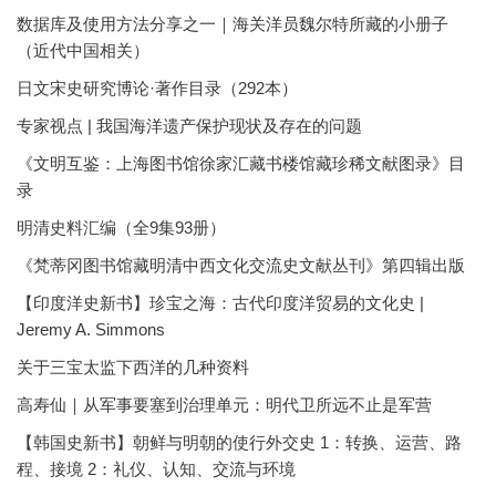
数据库及使用方法分享之一｜海关洋员魏尔特所藏的小册子
（近代中国相关）
日文宋史研究博论·著作目录（292本）
专家视点 | 我国海洋遗产保护现状及存在的问题
《文明互鉴：上海图书馆徐家汇藏书楼馆藏珍稀文献图录》目
录
明清史料汇编（全9集93册）
《梵蒂冈图书馆藏明清中西文化交流史文献丛刊》第四辑出版
【印度洋史新书】珍宝之海：古代印度洋贸易的文化史 |
Jeremy A. Simmons
关于三宝太监下西洋的几种资料
高寿仙｜从军事要塞到治理单元：明代卫所远不止是军营
【韩国史新书】朝鲜与明朝的使行外交史 1：转换、运营、路
程、接境 2：礼仪、认知、交流与环境