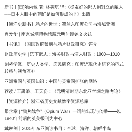
新书丨[日]池內敏 著; 林美琪 译:《從友好的鄰人到對立的敵人
──日本人眼中的朝鮮是如何形成的？》出版
【海洋史新书】鸦片的近世：荷兰东印度公司与海域亚洲
肖发华 | 南京城墙博物馆藏元明时期铭文火铳
【书讯】《国民政府禁烟与鸦片财政研究》评介
财政历史学 | 滨下武志：海关财政与清末财政：1860—1910
剑桥学派、历史人类学、庶民研究：印度近现代史研究的范式
转移与视角互补
亚洲帝国与英国知识：中国与英帝国扩张的网络
荐读 / 王禹浪、王天姿：《元明清时期东北亚丝绸之路考论》
【资源推介】浙江省历史文献数字资源总库
屠含章 | “鸦片战争”（Opium War）一词的出现与传播——以
1840年前后的英美报刊为中心
戴琳剑丨2025年东亚阅读书目：全球、海洋、朝鲜半岛