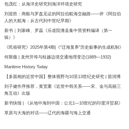
包茂红：从海洋史研究到海洋环境史研究
刘迎胜：商船与罗盘见证的阿拉伯航海交融路——评《阿拉伯
人的大航海：从古代到中世纪早期》
新书｜刘家峰、罗蕊《乐道院潍县集中营资料编译（第一
辑）》
《民俗研究》2025年第4期|《“迁海复界”历史叙事的生成机制》
何斯薇 | 龙州开埠与桂越边境交通地理变迁(1889—1932)
Maritime History Today
【多面相的近世中国】整体视野与10至13世纪史研究 | 苗润博
刘子健作序推荐，黄宽重《近世中韩关系——宋、金与高丽三
角互动》出版
新书快报 | 《从地中海到中国：公元1—10世纪的印度洋贸易》
草原与大海的对话——辽代的海疆与海上交通