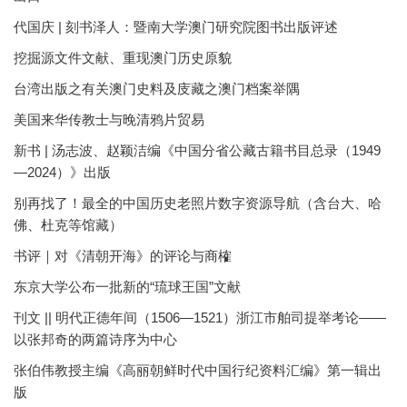
代国庆 | 刻书泽人：暨南大学澳门研究院图书出版评述
挖掘源文件文献、重现澳门历史原貌
台湾出版之有关澳门史料及庋藏之澳门档案举隅
美国来华传教士与晚清鸦片贸易
新书 | 汤志波、赵颖洁编《中国分省公藏古籍书目总录（1949
—2024）》出版
别再找了！最全的中国历史老照片数字资源导航（含台大、哈
佛、杜克等馆藏）
书评｜对《清朝开海》的评论与商榷
东京大学公布一批新的“琉球王国”文献
刊文 || 明代正德年间（1506—1521）浙江市舶司提举考论——
以张邦奇的两篇诗序为中心
张伯伟教授主编《高丽朝鲜时代中国行纪资料汇编》第一辑出
版