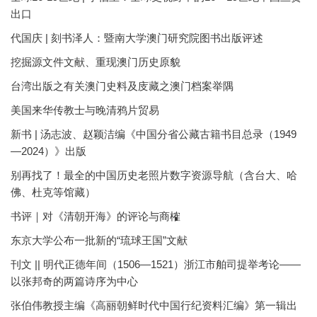
出口
代国庆 | 刻书泽人：暨南大学澳门研究院图书出版评述
挖掘源文件文献、重现澳门历史原貌
台湾出版之有关澳门史料及庋藏之澳门档案举隅
美国来华传教士与晚清鸦片贸易
新书 | 汤志波、赵颖洁编《中国分省公藏古籍书目总录（1949
—2024）》出版
别再找了！最全的中国历史老照片数字资源导航（含台大、哈
佛、杜克等馆藏）
书评｜对《清朝开海》的评论与商榷
东京大学公布一批新的“琉球王国”文献
刊文 || 明代正德年间（1506—1521）浙江市舶司提举考论——
以张邦奇的两篇诗序为中心
张伯伟教授主编《高丽朝鲜时代中国行纪资料汇编》第一辑出