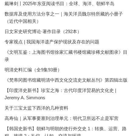
戴琳剑丨2025年东亚阅读书目：全球、海洋、朝鲜半岛
数据库及使用方法分享之一｜海关洋员魏尔特所藏的小册子
（近代中国相关）
日文宋史研究博论·著作目录（292本）
专家视点 | 我国海洋遗产保护现状及存在的问题
《文明互鉴：上海图书馆徐家汇藏书楼馆藏珍稀文献图录》目
录
明清史料汇编（全9集93册）
《梵蒂冈图书馆藏明清中西文化交流史文献丛刊》第四辑出版
【印度洋史新书】珍宝之海：古代印度洋贸易的文化史 |
Jeremy A. Simmons
关于三宝太监下西洋的几种资料
高寿仙｜从军事要塞到治理单元：明代卫所远不止是军营
【韩国史新书】朝鲜与明朝的使行外交史 1：转换、运营、路
程、接境 2：礼仪、认知、交流与环境