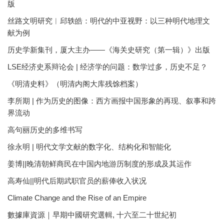
版
丝路文明研究︱邱轶皓：明代的中亚视野：以三种明代地理文
献为例
历史学新集刊，厦大主办——《海关史研究（第一辑）》出版
LSE经济史系辩论会 | 经济学的问题：数学过多，历史不足？
《明清史料》（明清内阁大库残馀档案）
李所期 | 作为历史的图像：西方画报中国形象的再现、叙事和跨
界流动
高句丽历史的多维书写
徐永明 | 明代文学文献的数字化、结构化和智能化
姜博||晚清朝鲜商民在中国内地游历制度的形成及其运作
高寿仙||明代后期武职官员的薪俸收入状况
Climate Change and the Rise of an Empire
數據庫資源｜早期中國研究選輯, 十六至二十世紀初