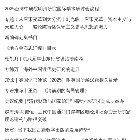
2025台湾中研院明清研究国际学术研讨会议程
专题：从唐宋变革到大分流｜刘光临：唐宋变革、资本主义与
天道人心——略论陈寅恪保守主义史学思想的魅力
新编碑刻集书目
《地方金石志汇编》目录
杜凯月 | 洪武元年山东行省设治济南考
方徳万｜海外中国近代史研究的进展
郑诚｜英国访书便览（2025）附英国所藏汉籍相关目录
专著推荐丨王潞：《清前期的岛民管理》
会议纪要 | “清代财政与国家治理”国际学术研讨会成功举办
赵海涛 马健恒 | 近代中国通商口岸与区域经济社会变迁研究的
理论建构与路径突破
唐宸 | 当下我国古籍数字出版的发展趋势*