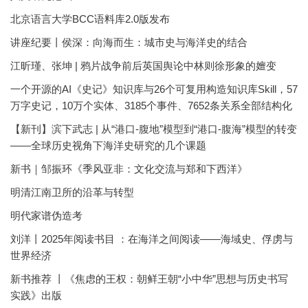
北京语言大学BCC语料库2.0版发布
讲座纪要丨侯深：向海而生：城市史与海洋史的结合
江昕瑾、张坤 | 鸦片战争前后英国舆论中林则徐形象的嬗变
一个开源的AI《史记》知识库与26个可复用构造知识库Skill，57
万字史记，10万个实体、3185个事件、7652条关系全部结构化
【新刊】滨下武志 | 从“港口-腹地”模型到“港口-腹海”模型的转变
——全球历史视角下海洋史研究的几个课题
新书｜邹振环《季风亚非：文化交流与郑和下西洋》
明清江南卫所的沿革与转型
明代家谱伪造考
刘洋丨2025年阅读书目 ：在海洋之间阅读——海域史、俘虏与
世界经济
新书推荐 丨《焦虑的王权：朝鲜王朝“小中华”思想与历史书写
实践》出版