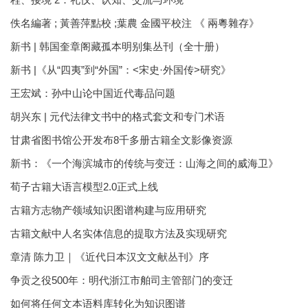
佚名編著 ; 黃善萍點校 ;葉農 金國平校注 《 兩粵雜存》
新书 | 韩国奎章阁藏孤本明别集丛刊（全十册）
新书 |《从“四夷”到“外国”：<宋史·外国传>研究》
王宏斌：孙中山论中国近代毒品问题
胡兴东 | 元代法律文书中的格式套文和专门术语
甘肃省图书馆公开发布8千多册古籍全文影像资源
新书：《一个海滨城市的传统与变迁：山海之间的威海卫》
荀子古籍大语言模型2.0正式上线
古籍方志物产领域知识图谱构建与应用研究
古籍文献中人名实体信息的提取方法及实现研究
章清 陈力卫｜《近代日本汉文文献丛刊》序
争贡之役500年：明代浙江市舶司主管部门的变迁
如何将任何文本语料库转化为知识图谱