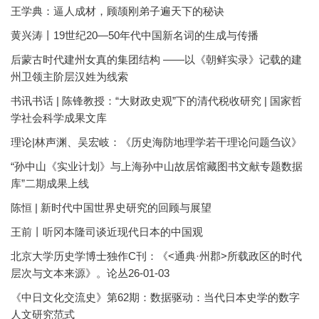
王学典：逼人成材，顾颉刚弟子遍天下的秘诀
黄兴涛丨19世纪20—50年代中国新名词的生成与传播
后蒙古时代建州女真的集团结构 ——以《朝鲜实录》记载的建
州卫领主阶层汉姓为线索
书讯书话 | 陈锋教授：“大财政史观”下的清代税收研究 | 国家哲
学社会科学成果文库
理论|林声渊、吴宏岐：《历史海防地理学若干理论问题刍议》
“孙中山《实业计划》与上海孙中山故居馆藏图书文献专题数据
库”二期成果上线
陈恒 | 新时代中国世界史研究的回顾与展望
王前丨听冈本隆司谈近现代日本的中国观
北京大学历史学博士独作C刊：《<通典·州郡>所载政区的时代
层次与文本来源》。论丛26-01-03
《中日文化交流史》第62期：数据驱动：当代日本史学的数字
人文研究范式