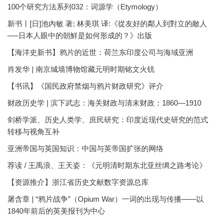
100个研究方法系列032：词源学（Etymology）
新书丨[日]池內敏 著; 林美琪 译:《從友好的鄰人到對立的敵人
──日本人眼中的朝鮮是如何形成的？》出版
【海洋史新书】鸦片的近世：荷兰东印度公司与海域亚洲
肖发华 | 南京城墙博物馆藏元明时期铭文火铳
【书讯】《国民政府禁烟与鸦片财政研究》评介
财政历史学 | 滨下武志：海关财政与清末财政：1860—1910
剑桥学派、历史人类学、庶民研究：印度近现代史研究的范式
转移与视角互补
亚洲帝国与英国知识：中国与英帝国扩张的网络
荐读 / 王禹浪、王天姿：《元明清时期东北亚丝绸之路考论》
【资源推介】浙江省历史文献数字资源总库
屠含章 | “鸦片战争”（Opium War）一词的出现与传播——以
1840年前后的英美报刊为中心