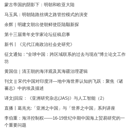
蒙古帝国的阴影下：明朝和欧亚大陆
马玉凤：明朝陆路丝绸之路管控模式的演变
余辉｜明建文朝出使朝鲜使臣陆颙新探
第十三届青年史学家论坛征稿启事
新书丨《元代江南政治社会史研究》
征文通知：“全球中国：跨区域联系的过去与现在”博士论文工作
坊
黄国信｜清王朝的海洋观及其海疆治理逻辑
刊文 || 宋代中国对印度洋—地中海世界认知的飞跃：聚焦《诸
蕃志》中的埃及描述
译文|回应：《亚洲研究杂志(JAS)》与人工智能（2）
直播丨葛兆光:「亚洲之中国」与「世界之中国」系列讲座
李伯重：海洋控制权——16-19世纪中期中国海上贸易研究的一
个重要问题