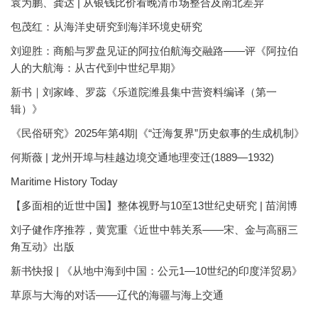
袁为鹏、龚达 | 从银钱比价看晚清市场整合及南北差异
包茂红：从海洋史研究到海洋环境史研究
刘迎胜：商船与罗盘见证的阿拉伯航海交融路——评《阿拉伯
人的大航海：从古代到中世纪早期》
新书｜刘家峰、罗蕊《乐道院潍县集中营资料编译（第一
辑）》
《民俗研究》2025年第4期|《“迁海复界”历史叙事的生成机制》
何斯薇 | 龙州开埠与桂越边境交通地理变迁(1889—1932)
Maritime History Today
【多面相的近世中国】整体视野与10至13世纪史研究 | 苗润博
刘子健作序推荐，黄宽重《近世中韩关系——宋、金与高丽三
角互动》出版
新书快报 | 《从地中海到中国：公元1—10世纪的印度洋贸易》
草原与大海的对话——辽代的海疆与海上交通