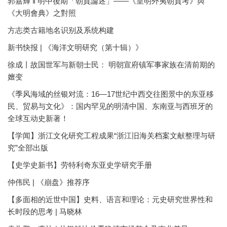
郭嘉輝 ‖ 明中後期「朝貢論述」——《皇明外夷朝貢考》與
《大明會典》之對照
方志类古籍地名识别及系统构建
新书快报 | 《海洋文明研究（第十辑）》
徐成丨故国世军与新朝士民： 明朝宣府镇军事家族在清前期的
嬗变
《季风海域的丝银对流：16—17世纪中西交往图景中的东亚移
民、贸易与文化》：国内罕见的明清中国、东南亚与西班牙的
全球互动史新著！
【学闻】浙江文化研究工程成果“浙江旧海关档案文献整理与研
究”全部出版
【史学史新书】劳特利奇东亚史学研究手册
仲伟民 | 《崩盘》推荐序
【多面相的近世中国】史料、语言和理论：元史研究世界性和
长时段的思考 | 马晓林