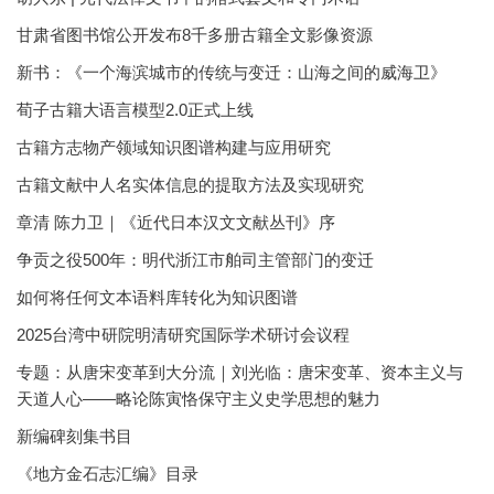
甘肃省图书馆公开发布8千多册古籍全文影像资源
新书：《一个海滨城市的传统与变迁：山海之间的威海卫》
荀子古籍大语言模型2.0正式上线
古籍方志物产领域知识图谱构建与应用研究
古籍文献中人名实体信息的提取方法及实现研究
章清 陈力卫｜《近代日本汉文文献丛刊》序
争贡之役500年：明代浙江市舶司主管部门的变迁
如何将任何文本语料库转化为知识图谱
2025台湾中研院明清研究国际学术研讨会议程
专题：从唐宋变革到大分流｜刘光临：唐宋变革、资本主义与
天道人心——略论陈寅恪保守主义史学思想的魅力
新编碑刻集书目
《地方金石志汇编》目录