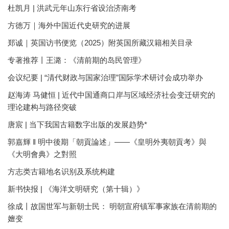
杜凯月 | 洪武元年山东行省设治济南考
方徳万｜海外中国近代史研究的进展
郑诚｜英国访书便览（2025）附英国所藏汉籍相关目录
专著推荐丨王潞：《清前期的岛民管理》
会议纪要 | “清代财政与国家治理”国际学术研讨会成功举办
赵海涛 马健恒 | 近代中国通商口岸与区域经济社会变迁研究的
理论建构与路径突破
唐宸 | 当下我国古籍数字出版的发展趋势*
郭嘉輝 ‖ 明中後期「朝貢論述」——《皇明外夷朝貢考》與
《大明會典》之對照
方志类古籍地名识别及系统构建
新书快报 | 《海洋文明研究（第十辑）》
徐成丨故国世军与新朝士民： 明朝宣府镇军事家族在清前期的
嬗变