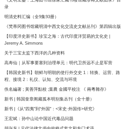
录
明清史料汇编（全9集93册）
《梵蒂冈图书馆藏明清中西文化交流史文献丛刊》第四辑出版
【印度洋史新书】珍宝之海：古代印度洋贸易的文化史 |
Jeremy A. Simmons
关于三宝太监下西洋的几种资料
高寿仙｜从军事要塞到治理单元：明代卫所远不止是军营
【韩国史新书】朝鲜与明朝的使行外交史 1：转换、运营、路
程、接境 2：礼仪、认知、交流与环境
佚名編著 ; 黃善萍點校 ;葉農 金國平校注 《 兩粵雜存》
新书 | 韩国奎章阁藏孤本明别集丛刊（全十册）
新书 |《从“四夷”到“外国”：<宋史·外国传>研究》
王宏斌：孙中山论中国近代毒品问题
胡兴东 | 元代法律文书中的格式套文和专门术语