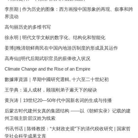
李所期 | 作为历史的图像：西方画报中国形象的再现、叙事和跨
界流动
高句丽历史的多维书写
徐永明 | 明代文学文献的数字化、结构化和智能化
姜博||晚清朝鲜商民在中国内地游历制度的形成及其运作
高寿仙||明代后期武职官员的薪俸收入状况
Climate Change and the Rise of an Empire
數據庫資源｜早期中國研究選輯, 十六至二十世紀初
王学典：逼人成材，顾颉刚弟子遍天下的秘诀
黄兴涛丨19世纪20—50年代中国新名词的生成与传播
后蒙古时代建州女真的集团结构 ——以《朝鲜实录》记载的建
州卫领主阶层汉姓为线索
书讯书话 | 陈锋教授：“大财政史观”下的清代税收研究 | 国家哲
学社会科学成果文库