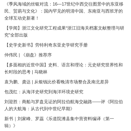
《季风海域的丝银对流：16—17世纪中西交往图景中的东亚移
民、贸易与文化》：国内罕见的明清中国、东南亚与西班牙的
全球互动史新著！
【学闻】浙江文化研究工程成果“浙江旧海关档案文献整理与研
究”全部出版
【史学史新书】劳特利奇东亚史学研究手册
仲伟民 | 《崩盘》推荐序
【多面相的近世中国】史料、语言和理论：元史研究世界性和
长时段的思考 | 马晓林
袁为鹏、龚达 | 从银钱比价看晚清市场整合及南北差异
包茂红：从海洋史研究到海洋环境史研究
刘迎胜：商船与罗盘见证的阿拉伯航海交融路——评《阿拉伯
人的大航海：从古代到中世纪早期》
新书｜刘家峰、罗蕊《乐道院潍县集中营资料编译（第一
辑）》