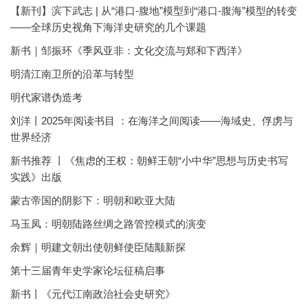
【新刊】滨下武志 | 从“港口-腹地”模型到“港口-腹海”模型的转变
——全球历史视角下海洋史研究的几个课题
新书｜邹振环《季风亚非：文化交流与郑和下西洋》
明清江南卫所的沿革与转型
明代家谱伪造考
刘洋丨2025年阅读书目 ：在海洋之间阅读——海域史、俘虏与
世界经济
新书推荐 丨《焦虑的王权：朝鲜王朝“小中华”思想与历史书写
实践》出版
蒙古帝国的阴影下：明朝和欧亚大陆
马玉凤：明朝陆路丝绸之路管控模式的演变
余辉｜明建文朝出使朝鲜使臣陆颙新探
第十三届青年史学家论坛征稿启事
新书丨《元代江南政治社会史研究》