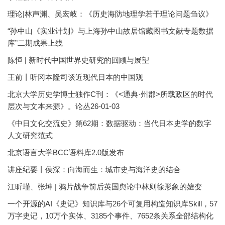
理论|林声渊、吴宏岐：《历史海防地理学若干理论问题刍议》
“孙中山《实业计划》与上海孙中山故居馆藏图书文献专题数据
库”二期成果上线
陈恒 | 新时代中国世界史研究的回顾与展望
王前丨听冈本隆司谈近现代日本的中国观
北京大学历史学博士独作C刊：《<通典·州郡>所载政区的时代
层次与文本来源》。论丛26-01-03
《中日文化交流史》第62期：数据驱动：当代日本史学的数字
人文研究范式
北京语言大学BCC语料库2.0版发布
讲座纪要丨侯深：向海而生：城市史与海洋史的结合
江昕瑾、张坤 | 鸦片战争前后英国舆论中林则徐形象的嬗变
一个开源的AI《史记》知识库与26个可复用构造知识库Skill，57
万字史记，10万个实体、3185个事件、7652条关系全部结构化