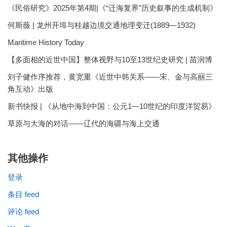
《民俗研究》2025年第4期|《“迁海复界”历史叙事的生成机制》
何斯薇 | 龙州开埠与桂越边境交通地理变迁(1889—1932)
Maritime History Today
【多面相的近世中国】整体视野与10至13世纪史研究 | 苗润博
刘子健作序推荐，黄宽重《近世中韩关系——宋、金与高丽三
角互动》出版
新书快报 | 《从地中海到中国：公元1—10世纪的印度洋贸易》
草原与大海的对话——辽代的海疆与海上交通
其他操作
登录
条目 feed
评论 feed