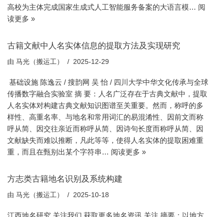
高校为主体完成国家生成式人工智能服务备案的大语言模…
阅
读更多 »
古籍文献中人名实体信息的提取方法及实现研究
由
马光（搬运工）
2025-12-29
基础设施 陈逸云 / 搜韵网 吴 怡 / 四川大学中华文化传承与全球
传播数字融合实验室 摘 要：人名广泛存在于古典文献中，提取
人名实体对构建古典文献知识图谱至关重要。然而，称呼的多
样性、高重名率、与地名和常用词汇的易混淆性、因前文而称
呼从简、因交往亲近而称呼从简、因诗句长度而称呼从简、因
文献缺失而难以推断，凡此等等，使得人名实体的提取困难重
重，而且在甄别出某个字符串…
阅读更多 »
方志类古籍地名识别及系统构建
由
马光（搬运工）
2025-10-18
江西地名研究 关注我们,获取更多地名资讯 关注 摘要：以地方