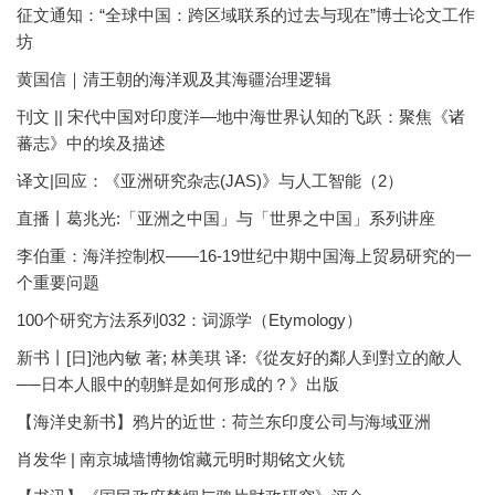
征文通知：“全球中国：跨区域联系的过去与现在”博士论文工作
坊
黄国信｜清王朝的海洋观及其海疆治理逻辑
刊文 || 宋代中国对印度洋—地中海世界认知的飞跃：聚焦《诸
蕃志》中的埃及描述
译文|回应：《亚洲研究杂志(JAS)》与人工智能（2）
直播丨葛兆光:「亚洲之中国」与「世界之中国」系列讲座
李伯重：海洋控制权——16-19世纪中期中国海上贸易研究的一
个重要问题
100个研究方法系列032：词源学（Etymology）
新书丨[日]池內敏 著; 林美琪 译:《從友好的鄰人到對立的敵人
──日本人眼中的朝鮮是如何形成的？》出版
【海洋史新书】鸦片的近世：荷兰东印度公司与海域亚洲
肖发华 | 南京城墙博物馆藏元明时期铭文火铳