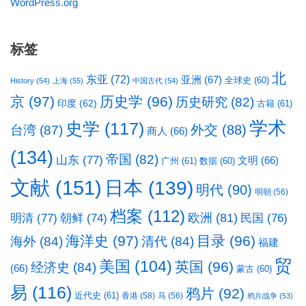
WordPress.org
标签
北
东亚
(72)
亚洲
(67)
全球史
(60)
History
(54)
上海
(55)
中国古代
(54)
京
(97)
历史学
(96)
历史研究
(82)
印度
(62)
古籍
(61)
学术
史学
(117)
台湾
(87)
外交
(88)
商人
(66)
(134)
帝国
(82)
山东
(77)
文明
(66)
广州
(61)
数据
(60)
文献
(151)
日本
(139)
明代
(90)
明朝
(56)
档案
(112)
明清
(77)
欧洲
(81)
民国
(76)
朝鲜
(74)
海洋史
(97)
目录
(96)
海外
(84)
清代
(84)
福建
贸
美国
(104)
英国
(96)
经济史
(84)
(66)
蒙古
(60)
易
(116)
鸦片
(92)
近代史
(61)
香港
(58)
马
(56)
鸦片战争
(53)