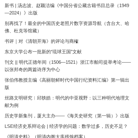
新书 | 汤志波、赵颖洁编《中国分省公藏古籍书目总录（1949
—2024）》出版
别再找了！最全的中国历史老照片数字资源导航（含台大、哈
佛、杜克等馆藏）
书评｜对《清朝开海》的评论与商榷
东京大学公布一批新的“琉球王国”文献
刊文 || 明代正德年间（1506—1521）浙江市舶司提举考论——
以张邦奇的两篇诗序为中心
张伯伟教授主编《高丽朝鲜时代中国行纪资料汇编》第一辑出
版
丝路文明研究︱邱轶皓：明代的中亚视野：以三种明代地理文
献为例
历史学新集刊，厦大主办——《海关史研究（第一辑）》出版
LSE经济史系辩论会 | 经济学的问题：数学过多，历史不足？
《明清史料》（明清内阁大库残馀档案）