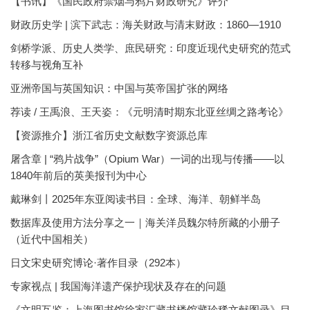
【书讯】《国民政府禁烟与鸦片财政研究》评介
财政历史学 | 滨下武志：海关财政与清末财政：1860—1910
剑桥学派、历史人类学、庶民研究：印度近现代史研究的范式
转移与视角互补
亚洲帝国与英国知识：中国与英帝国扩张的网络
荐读 / 王禹浪、王天姿：《元明清时期东北亚丝绸之路考论》
【资源推介】浙江省历史文献数字资源总库
屠含章 | “鸦片战争”（Opium War）一词的出现与传播——以
1840年前后的英美报刊为中心
戴琳剑丨2025年东亚阅读书目：全球、海洋、朝鲜半岛
数据库及使用方法分享之一｜海关洋员魏尔特所藏的小册子
（近代中国相关）
日文宋史研究博论·著作目录（292本）
专家视点 | 我国海洋遗产保护现状及存在的问题
《文明互鉴：上海图书馆徐家汇藏书楼馆藏珍稀文献图录》目