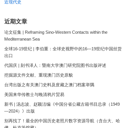
近现代史
近期文章
论文征集 | Reframing Sino-Western Contacts within the
Mediterranean Sea
全球16-19世纪 | 李伯重：全球史视野中的16—19世纪中国丝货
出口
代国庆 | 刻书泽人：暨南大学澳门研究院图书出版评述
挖掘源文件文献、重现澳门历史原貌
台湾出版之有关澳门史料及庋藏之澳门档案举隅
美国来华传教士与晚清鸦片贸易
新书 | 汤志波、赵颖洁编《中国分省公藏古籍书目总录（1949
—2024）》出版
别再找了！最全的中国历史老照片数字资源导航（含台大、哈
佛、杜克等馆藏）