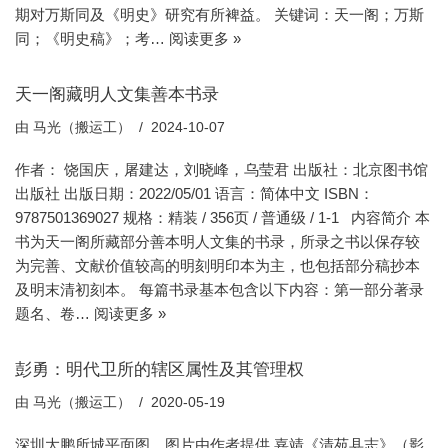
期对万斯同及《明史》研究有所裨益。 关键词：天一阁；万斯
同；《明史稿》；考…
阅读更多 »
天一阁藏明人文集善本书录
由
马光（搬运工）
2024-10-07
作者： 饶国庆，屠建达，刘晓峰，乌莹君 出版社：北京图书馆
出版社 出版日期：2022/05/01 语言：简体中文 ISBN：
9787501369027 规格：精装 / 356页 / 普通级 / 1-1 内容简介 本
书为天一阁所藏部分善本明人文集的书录，所录之书以保存较
为完善、文献价值较高的明刻明印本为主，也包括部分稿抄本
及明末清初刻本。 每篇书录基本包含以下内容：第一部分著录
题名、卷…
阅读更多 »
彭勇：明代卫所的辖区属性及其管理权
由
马光（搬运工）
2020-05-19
深圳大鹏所城平面图。图片由作者提供 嘉靖《清苑县志》（影