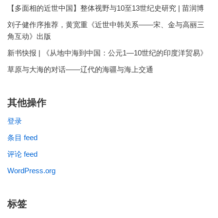
【多面相的近世中国】整体视野与10至13世纪史研究 | 苗润博
刘子健作序推荐，黄宽重《近世中韩关系——宋、金与高丽三
角互动》出版
新书快报 | 《从地中海到中国：公元1—10世纪的印度洋贸易》
草原与大海的对话——辽代的海疆与海上交通
其他操作
登录
条目 feed
评论 feed
WordPress.org
标签