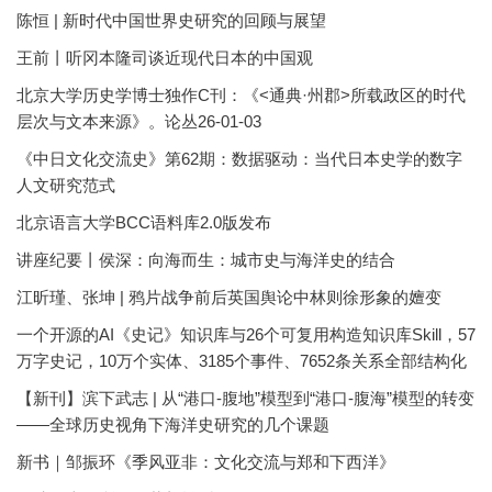
陈恒 | 新时代中国世界史研究的回顾与展望
王前丨听冈本隆司谈近现代日本的中国观
北京大学历史学博士独作C刊：《<通典·州郡>所载政区的时代
层次与文本来源》。论丛26-01-03
《中日文化交流史》第62期：数据驱动：当代日本史学的数字
人文研究范式
北京语言大学BCC语料库2.0版发布
讲座纪要丨侯深：向海而生：城市史与海洋史的结合
江昕瑾、张坤 | 鸦片战争前后英国舆论中林则徐形象的嬗变
一个开源的AI《史记》知识库与26个可复用构造知识库Skill，57
万字史记，10万个实体、3185个事件、7652条关系全部结构化
【新刊】滨下武志 | 从“港口-腹地”模型到“港口-腹海”模型的转变
——全球历史视角下海洋史研究的几个课题
新书｜邹振环《季风亚非：文化交流与郑和下西洋》