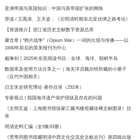
亚洲帝国与英国知识：中国与英帝国扩张的网络
荐读 / 王禹浪、王天姿：《元明清时期东北亚丝绸之路考论》
【资源推介】浙江省历史文献数字资源总库
屠含章 | “鸦片战争”（Opium War）一词的出现与传播——以
1840年前后的英美报刊为中心
戴琳剑丨2025年东亚阅读书目：全球、海洋、朝鲜半岛
数据库及使用方法分享之一｜海关洋员魏尔特所藏的小册子
（近代中国相关）
日文宋史研究博论·著作目录（292本）
专家视点 | 我国海洋遗产保护现状及存在的问题
《文明互鉴：上海图书馆徐家汇藏书楼馆藏珍稀文献图录》目
录
明清史料汇编（全9集93册）
《梵蒂冈图书馆藏明清中西文化交流史文献丛刊》第四辑出版