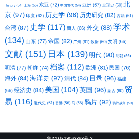
北
东亚
(72)
亚洲
(67)
全球史
(60)
History
(54)
上海
(55)
中国古代
(54)
京
(97)
历史学
(96)
历史研究
(82)
印度
(62)
古籍
(61)
学术
史学
(117)
台湾
(87)
外交
(88)
商人
(66)
(134)
帝国
(82)
山东
(77)
文明
(66)
广州
(61)
数据
(60)
文献
(151)
日本
(139)
明代
(90)
明朝
(56)
档案
(112)
明清
(77)
欧洲
(81)
民国
(76)
朝鲜
(74)
海洋史
(97)
目录
(96)
海外
(84)
清代
(84)
福建
贸
美国
(104)
英国
(96)
经济史
(84)
(66)
蒙古
(60)
易
(116)
鸦片
(92)
近代史
(61)
香港
(58)
马
(56)
鸦片战争
(53)
鲁ICP备19063898号-3