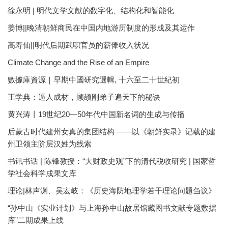
徐永明 | 明代文学文献的数字化、结构化和智能化
姜博||晚清朝鲜商民在中国内地游历制度的形成及其运作
高寿仙||明代后期武职官员的薪俸收入状况
Climate Change and the Rise of an Empire
數據庫資源｜早期中國研究選輯, 十六至二十世紀初
王学典：逼人成材，顾颉刚弟子遍天下的秘诀
黄兴涛丨19世纪20—50年代中国新名词的生成与传播
后蒙古时代建州女真的集团结构 ——以《朝鲜实录》记载的建
州卫领主阶层汉姓为线索
书讯书话 | 陈锋教授：“大财政史观”下的清代税收研究 | 国家哲
学社会科学成果文库
理论|林声渊、吴宏岐：《历史海防地理学若干理论问题刍议》
“孙中山《实业计划》与上海孙中山故居馆藏图书文献专题数据
库”二期成果上线