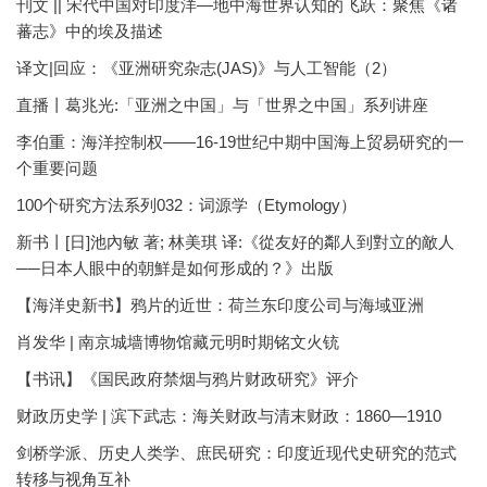
刊文 || 宋代中国对印度洋—地中海世界认知的飞跃：聚焦《诸
蕃志》中的埃及描述
译文|回应：《亚洲研究杂志(JAS)》与人工智能（2）
直播丨葛兆光:「亚洲之中国」与「世界之中国」系列讲座
李伯重：海洋控制权——16-19世纪中期中国海上贸易研究的一
个重要问题
100个研究方法系列032：词源学（Etymology）
新书丨[日]池內敏 著; 林美琪 译:《從友好的鄰人到對立的敵人
──日本人眼中的朝鮮是如何形成的？》出版
【海洋史新书】鸦片的近世：荷兰东印度公司与海域亚洲
肖发华 | 南京城墙博物馆藏元明时期铭文火铳
【书讯】《国民政府禁烟与鸦片财政研究》评介
财政历史学 | 滨下武志：海关财政与清末财政：1860—1910
剑桥学派、历史人类学、庶民研究：印度近现代史研究的范式
转移与视角互补