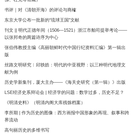
书评｜对《清朝开海》的评论与商榷
东京大学公布一批新的“琉球王国”文献
刊文 || 明代正德年间（1506—1521）浙江市舶司提举考论——
以张邦奇的两篇诗序为中心
张伯伟教授主编《高丽朝鲜时代中国行纪资料汇编》第一辑出
版
丝路文明研究︱邱轶皓：明代的中亚视野：以三种明代地理文
献为例
历史学新集刊，厦大主办——《海关史研究（第一辑）》出版
LSE经济史系辩论会 | 经济学的问题：数学过多，历史不足？
《明清史料》（明清内阁大库残馀档案）
李所期 | 作为历史的图像：西方画报中国形象的再现、叙事和跨
界流动
高句丽历史的多维书写