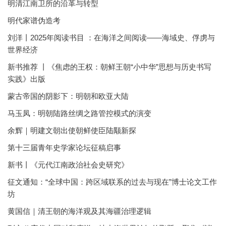
明清江南卫所的沿革与转型
明代家谱伪造考
刘洋丨2025年阅读书目 ：在海洋之间阅读——海域史、俘虏与
世界经济
新书推荐 丨《焦虑的王权：朝鲜王朝“小中华”思想与历史书写
实践》出版
蒙古帝国的阴影下：明朝和欧亚大陆
马玉凤：明朝陆路丝绸之路管控模式的演变
余辉｜明建文朝出使朝鲜使臣陆颙新探
第十三届青年史学家论坛征稿启事
新书丨《元代江南政治社会史研究》
征文通知：“全球中国：跨区域联系的过去与现在”博士论文工作
坊
黄国信｜清王朝的海洋观及其海疆治理逻辑