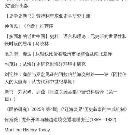
究”全部出版
【史学史新书】劳特利奇东亚史学研究手册
仲伟民 | 《崩盘》推荐序
【多面相的近世中国】史料、语言和理论：元史研究世界性和
长时段的思考 | 马晓林
袁为鹏、龚达 | 从银钱比价看晚清市场整合及南北差异
包茂红：从海洋史研究到海洋环境史研究
刘迎胜：商船与罗盘见证的阿拉伯航海交融路——评《阿拉伯
人的大航海：从古代到中世纪早期》
新书｜刘家峰、罗蕊《乐道院潍县集中营资料编译（第一
辑）》
《民俗研究》2025年第4期|《“迁海复界”历史叙事的生成机制》
何斯薇 | 龙州开埠与桂越边境交通地理变迁(1889—1932)
Maritime History Today