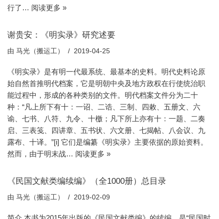
行了…
阅读更多 »
谢贵安：《明实录》研究述要
由
马光（搬运工）
2019-04-25
《明实录》是有明一代最系统、最基本的史料。明代史料论原
始自然首推明代档案，它是明朝中央及地方政权在行使统治职
能过程中，形成的各种类别的文件。明代档案文件分为二十
种：“凡上所下有十：一诏、二诰、三制、四敕、五册文、六
谕、七书、八符、九令、十檄；凡下所上亦有十：一题、二奏
启、三表笺、四讲章、五书状、六文册、七揭帖、八会议、九
露布、十译。”[i] 它们是编纂《明实录》主要依据的原始资料。
然而，由于明末战…
阅读更多 »
《民国文献类编续编》（全1000册）总目录
由
马光（搬运工）
2019-02-09
简介 本书为2015年出版的《民国文献类编》的续编，是“民国时