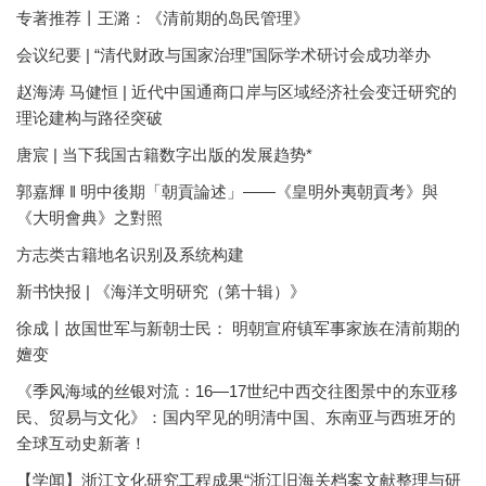
专著推荐丨王潞：《清前期的岛民管理》
会议纪要 | “清代财政与国家治理”国际学术研讨会成功举办
赵海涛 马健恒 | 近代中国通商口岸与区域经济社会变迁研究的
理论建构与路径突破
唐宸 | 当下我国古籍数字出版的发展趋势*
郭嘉輝 ‖ 明中後期「朝貢論述」——《皇明外夷朝貢考》與
《大明會典》之對照
方志类古籍地名识别及系统构建
新书快报 | 《海洋文明研究（第十辑）》
徐成丨故国世军与新朝士民： 明朝宣府镇军事家族在清前期的
嬗变
《季风海域的丝银对流：16—17世纪中西交往图景中的东亚移
民、贸易与文化》：国内罕见的明清中国、东南亚与西班牙的
全球互动史新著！
【学闻】浙江文化研究工程成果“浙江旧海关档案文献整理与研