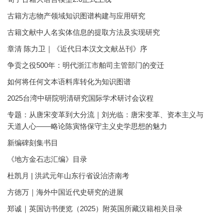
古籍方志物产领域知识图谱构建与应用研究
古籍文献中人名实体信息的提取方法及实现研究
章清 陈力卫｜《近代日本汉文文献丛刊》序
争贡之役500年：明代浙江市舶司主管部门的变迁
如何将任何文本语料库转化为知识图谱
2025台湾中研院明清研究国际学术研讨会议程
专题：从唐宋变革到大分流｜刘光临：唐宋变革、资本主义与
天道人心——略论陈寅恪保守主义史学思想的魅力
新编碑刻集书目
《地方金石志汇编》目录
杜凯月 | 洪武元年山东行省设治济南考
方徳万｜海外中国近代史研究的进展
郑诚｜英国访书便览（2025）附英国所藏汉籍相关目录