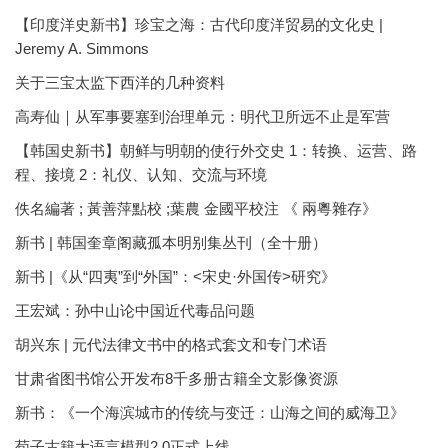
【印度洋史新书】珍宝之海：古代印度洋贸易的文化史 |
Jeremy A. Simmons
关于三宝太监下西洋的几种资料
高寿仙｜从军事要塞到治理单元：明代卫所远不止是军营
【韩国史新书】朝鲜与明朝的使行外交史 1：转换、运营、路
程、接境 2：礼仪、认知、交流与环境
佚名編著 ; 黃善萍點校 ;葉農 金國平校注 《 兩粵雜存》
新书 | 韩国奎章阁藏孤本明别集丛刊（全十册）
新书 |《从“四夷”到“外国”：<宋史·外国传>研究》
王宏斌：孙中山论中国近代毒品问题
胡兴东 | 元代法律文书中的格式套文和专门术语
甘肃省图书馆公开发布8千多册古籍全文影像资源
新书：《一个海滨城市的传统与变迁：山海之间的威海卫》
荀子古籍大语言模型2.0正式上线