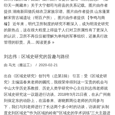
印天一阁藏本）关于大宁都司与府县的关系记载。图片由作者
提供 湖南新田骆氏锦衣卫家族宗谱。图片由作者提供 山东蓬莱
解宋营古城遗址（明百户所）。图片由作者提供 【争鸣与商
榷】 近年来，明代卫所制度的研究不断深入，成为明清史研究
的新热点，这在很大程度上得益于人们对卫所属性有了更深入
的认识，卫所不再仅仅被理解为单纯的军事组织，还兼具行政
管理的职责。具…
阅读更多 »
刘志伟：区域史研究的旨趣与路径
由
马光（搬运工）
2020-02-21
出自《区域史研究》创刊号（总第1辑） 引言：受《区域史研
究》主编温春来老师的嘱托，我很荣幸得到这一宝贵的机会与
中山大学历史系教授、历史人类学研究中心主任刘志伟老师就
区域史研究这一议题进行访谈。2018年9月21日夜，在从广州南
到保定东的动卧上，在温春来、谢晓辉两位老师的共同参与
下，我们与刘老师进行了长达两个多小时的访谈，访谈就“从制
度史到区域史”“作为区域的岭南”“区域史的学术训练”三大主题进