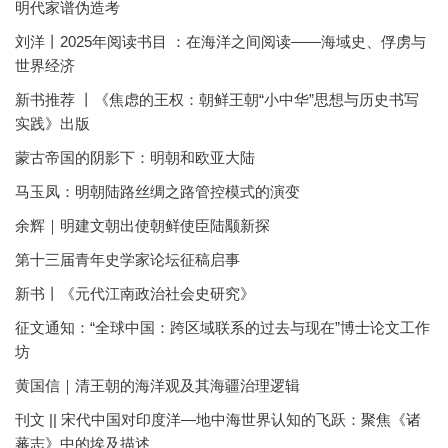
明代家谱伪造考
刘洋丨2025年阅读书目 ：在海洋之间阅读——海域史、俘虏与
世界经济
新书推荐 丨《焦虑的王权：朝鲜王朝“小中华”思想与历史书写
实践》出版
蒙古帝国的阴影下：明朝和欧亚大陆
马玉凤：明朝陆路丝绸之路管控模式的演变
余辉｜明建文朝出使朝鲜使臣陆颙新探
第十三届青年史学家论坛征稿启事
新书丨《元代江南政治社会史研究》
征文通知：“全球中国：跨区域联系的过去与现在”博士论文工作
坊
黄国信｜清王朝的海洋观及其海疆治理逻辑
刊文 || 宋代中国对印度洋—地中海世界认知的飞跃：聚焦《诸
蕃志》中的埃及描述