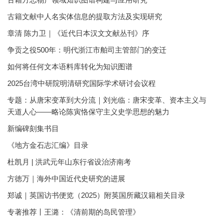
古籍文献中人名实体信息的提取方法及实现研究
章清 陈力卫｜《近代日本汉文文献丛刊》序
争贡之役500年：明代浙江市舶司主管部门的变迁
如何将任何文本语料库转化为知识图谱
2025台湾中研院明清研究国际学术研讨会议程
专题：从唐宋变革到大分流｜刘光临：唐宋变革、资本主义与
天道人心——略论陈寅恪保守主义史学思想的魅力
新编碑刻集书目
《地方金石志汇编》目录
杜凯月 | 洪武元年山东行省设治济南考
方徳万｜海外中国近代史研究的进展
郑诚｜英国访书便览（2025）附英国所藏汉籍相关目录
专著推荐丨王潞：《清前期的岛民管理》