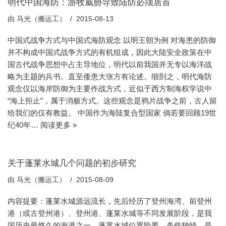
明代中国海防：游牧威胁导致陆防必须居首
由
马光（搬运工）
2015-08-13
中国式战争方式与中国式海防观念 以明王朝为例 对海患的防御
并不构成中国式战争方式的有机组成，因此大陆安全政策在中
国古代战争思想中占主导地位，明代以前我国并无专以海洋战
略为主题的兵书。直至倭患大张方有论述。细剖之，明代海防
观念仅以海岸防御为主要作战方式，近似于西方制海权学说中
“海上拒止”，属于消极方式。这些观念是鸦片战争之前，古人留
给我们的仅有教益。 中国作为海陆复合型国家 倘若要回顾19世
纪40年…
阅读更多 »
关于蓬莱水城几个问题的初步研究
由
马光（搬运工）
2015-08-09
内容提要：蓬莱水城源远流长，先后经历了登州海湾、前登州
港（或古登州港）、登州港、蓬莱水城等不同发展阶段，是我
国历史最悠久的海港之一。蓬莱水城位置险要，条件独特，是