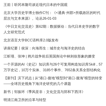
王前丨听冈本隆司谈近现代日本的中国观
北京大学历史学博士独作C刊：《<通典·州郡>所载政区的时代
层次与文本来源》。论丛26-01-03
《中日文化交流史》第62期：数据驱动：当代日本史学的数字
人文研究范式
北京语言大学BCC语料库2.0版发布
讲座纪要丨侯深：向海而生：城市史与海洋史的结合
江昕瑾、张坤 | 鸦片战争前后英国舆论中林则徐形象的嬗变
一个开源的AI《史记》知识库与26个可复用构造知识库Skill，57
万字史记，10万个实体、3185个事件、7652条关系全部结构化
【新刊】滨下武志 | 从“港口-腹地”模型到“港口-腹海”模型的转变
——全球历史视角下海洋史研究的几个课题
新书｜邹振环《季风亚非：文化交流与郑和下西洋》
明清江南卫所的沿革与转型