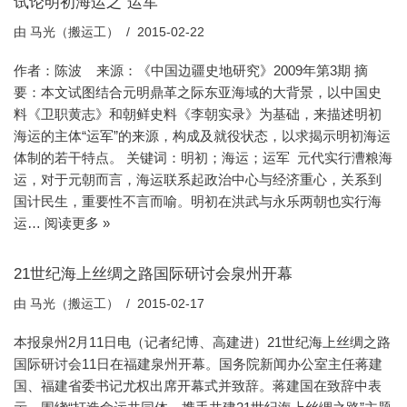
试论明初海运之“运军”
由
马光（搬运工）
2015-02-22
作者：陈波 来源：《中国边疆史地研究》2009年第3期 摘
要：本文试图结合元明鼎革之际东亚海域的大背景，以中国史
料《卫职黄志》和朝鲜史料《李朝实录》为基础，来描述明初
海运的主体“运军”的来源，构成及就役状态，以求揭示明初海运
体制的若干特点。 关键词：明初；海运；运军 元代实行漕粮海
运，对于元朝而言，海运联系起政治中心与经济重心，关系到
国计民生，重要性不言而喻。明初在洪武与永乐两朝也实行海
运…
阅读更多 »
21世纪海上丝绸之路国际研讨会泉州开幕
由
马光（搬运工）
2015-02-17
本报泉州2月11日电（记者纪博、高建进）21世纪海上丝绸之路
国际研讨会11日在福建泉州开幕。国务院新闻办公室主任蒋建
国、福建省委书记尤权出席开幕式并致辞。蒋建国在致辞中表