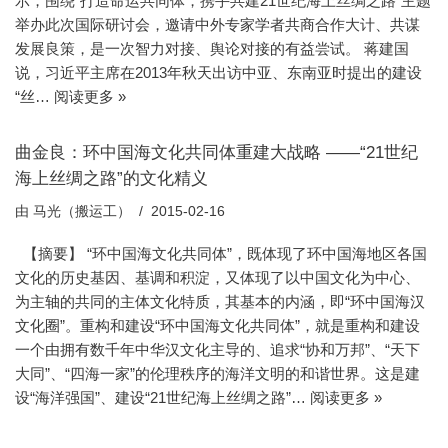
示，围绕“打造命运共同体，携手共建21世纪海上丝绸之路”主题
举办此次国际研讨会，邀请中外专家学者共商合作大计、共谋
发展良策，是一次智力对接、舆论对接的有益尝试。 蒋建国
说，习近平主席在2013年秋天出访中亚、东南亚时提出的建设
“丝…
阅读更多 »
曲金良：环中国海文化共同体重建大战略 ——“21世纪
海上丝绸之路”的文化精义
由
马光（搬运工）
2015-02-16
【摘要】 “环中国海文化共同体”，既体现了环中国海地区各国
文化的历史基因、基调和积淀，又体现了以中国文化为中心、
为主轴的共同的主体文化特质，其基本的内涵，即“环中国海汉
文化圈”。重构和建设“环中国海文化共同体”，就是重构和建设
一个由拥有数千年中华汉文化主导的、追求“协和万邦”、“天下
大同”、“四海一家”的伦理秩序的海洋文明的和谐世界。这是建
设“海洋强国”、建设“21世纪海上丝绸之路”…
阅读更多 »