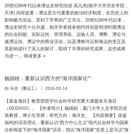
20世纪80年代以来漕运史研究综述 高元杰(南开大学历史学院，
天津) 内容提要：漕运是古代重要的政治经济制度，在历史上的
影响极为深远，受到了学界的广泛关注。20世纪80年代以来，
漕运史研究十分兴盛。相关学者就各朝代特别是明清时期漕运
的社会职能、实际运转、管理系统、运输人员、漕弊、漕讼与
减漕运动、漕运中的商业活动，以及漕粮河运和海运的变迁及
其影响进行了深入的探讨，取得了丰厚的研究成果。这些成果
为进一…
阅读更多 »
杨国桢：重新认识西方的“海洋国家论””
由
马光（搬运工）
2016-02-14
【基金项目】教育部哲学社会科学研究重大课题攻关项目
（09JDH15）。 【作者简介】杨国桢，厦门大学人文学院历史
系教授，博士生导师，研究方向：海洋史。 【内容摘要】借鉴
福柯的话语理论，重新认识“西方中心主义”现代社会科学与国家
分析框架下的“海洋国家”话语，指出“海洋国家”实质上是马汉“海