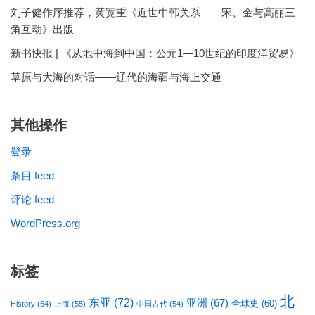
刘子健作序推荐，黄宽重《近世中韩关系——宋、金与高丽三
角互动》出版
新书快报 | 《从地中海到中国：公元1—10世纪的印度洋贸易》
草原与大海的对话——辽代的海疆与海上交通
其他操作
登录
条目 feed
评论 feed
WordPress.org
标签
北
东亚
(72)
亚洲
(67)
全球史
(60)
History
(54)
上海
(55)
中国古代
(54)