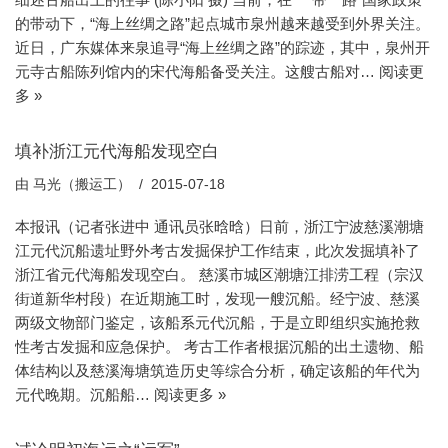
的带动下，“海上丝绸之路”起点城市泉州越来越受到外界关注。
近日，广东媒体来泉追寻“海上丝绸之路”的踪迹，其中，泉州开
元寺古船陈列馆内的宋代海船备受关注。这艘古船对…
阅读更
多 »
填补浙江元代海船发现空白
由
马光（搬运工）
2015-07-18
本报讯（记者张进中 通讯员张晗晗）日前，浙江宁波慈溪潮塘
江元代沉船遗址野外考古发掘保护工作结束，此次发掘填补了
浙江省元代海船发现空白。 慈溪市城区潮塘江排涝工程（宗汉
街道新华村段）在近期施工时，发现一艘沉船。经宁波、慈溪
两级文物部门鉴定，该船系元代沉船，于是立即组织实施抢救
性考古发掘和应急保护。 考古工作者根据沉船的出土遗物、船
体结构以及慈溪海塘筑造历史等综合分析，确定该船的年代为
元代晚期。沉船船…
阅读更多 »