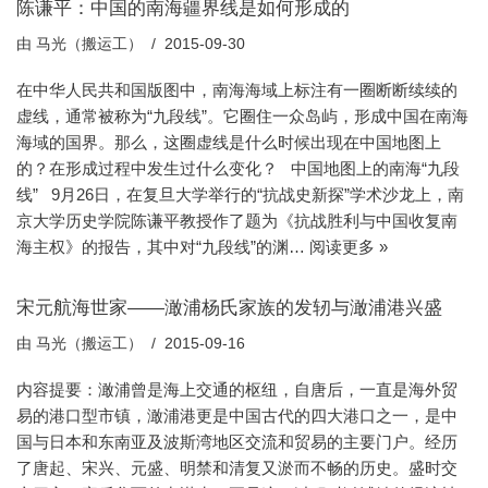
陈谦平：中国的南海疆界线是如何形成的
由
马光（搬运工）
2015-09-30
在中华人民共和国版图中，南海海域上标注有一圈断断续续的
虚线，通常被称为“九段线”。它圈住一众岛屿，形成中国在南海
海域的国界。那么，这圈虚线是什么时候出现在中国地图上
的？在形成过程中发生过什么变化？ 中国地图上的南海“九段
线” 9月26日，在复旦大学举行的“抗战史新探”学术沙龙上，南
京大学历史学院陈谦平教授作了题为《抗战胜利与中国收复南
海主权》的报告，其中对“九段线”的渊…
阅读更多 »
宋元航海世家——澉浦杨氏家族的发轫与澉浦港兴盛
由
马光（搬运工）
2015-09-16
内容提要：澉浦曾是海上交通的枢纽，自唐后，一直是海外贸
易的港口型市镇，澉浦港更是中国古代的四大港口之一，是中
国与日本和东南亚及波斯湾地区交流和贸易的主要门户。经历
了唐起、宋兴、元盛、明禁和清复又淤而不畅的历史。盛时交