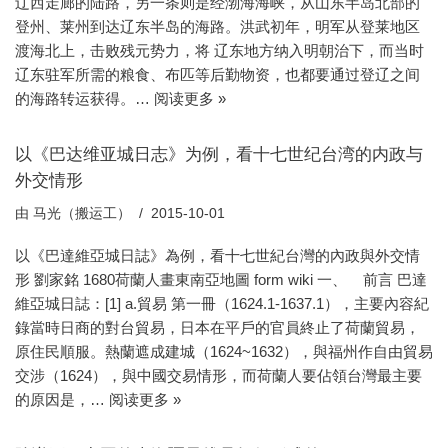
辽西走廊的陆路，另一条则是经渤海海峡，从山东半岛北部的
登州、莱州到达辽东半岛的海路。洪武初年，明军从登莱地区
渡海北上，击败残元势力，将 辽东地方纳入明朝治下，而当时
辽东驻军所需的粮食、布匹等后勤物资，也都要通过登辽之间
的海路转运获得。…
阅读更多 »
以《巴达维亚城日志》为例，看十七世纪台湾的内政与
外交情形
由
马光（搬运工）
2015-10-01
以《巴達維亞城日誌》為例，看十七世紀台灣的內政與外交情
形 劉家銘 1680荷蘭人畫東南亞地圖 form wiki 一、 前言 巴達
維亞城日誌：[1] a.貿易 第一冊（1624.1-1637.1），主要內容紀
錄當時日商的對台貿易，日本在平戶的官員終止了荷蘭貿易，
原住民順服。熱蘭遮成建城（1624~1632），與福州作自由貿易
交涉（1624），與中國交易情形，而荷蘭人要佔領台灣最主要
的原因是，…
阅读更多 »