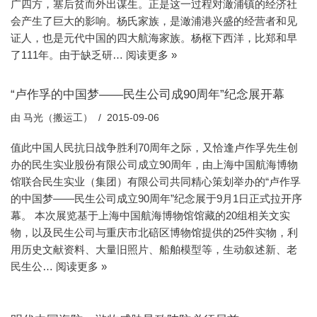
广四方，塞后贫而外出谋生。正是这一过程对澉浦镇的经济社
会产生了巨大的影响。杨氏家族，是澉浦港兴盛的经营者和见
证人，也是元代中国的四大航海家族。杨枢下西洋，比郑和早
了111年。由于缺乏研…
阅读更多 »
“卢作孚的中国梦——民生公司成90周年”纪念展开幕
由
马光（搬运工）
2015-09-06
值此中国人民抗日战争胜利70周年之际，又恰逢卢作孚先生创
办的民生实业股份有限公司成立90周年，由上海中国航海博物
馆联合民生实业（集团）有限公司共同精心策划举办的“卢作孚
的中国梦——民生公司成立90周年”纪念展于9月1日正式拉开序
幕。 本次展览基于上海中国航海博物馆馆藏的20组相关文实
物，以及民生公司与重庆市北碚区博物馆提供的25件实物，利
用历史文献资料、大量旧照片、船舶模型等，生动叙述新、老
民生公…
阅读更多 »