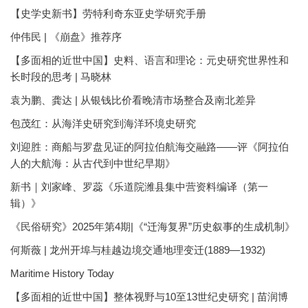
【史学史新书】劳特利奇东亚史学研究手册
仲伟民 | 《崩盘》推荐序
【多面相的近世中国】史料、语言和理论：元史研究世界性和
长时段的思考 | 马晓林
袁为鹏、龚达 | 从银钱比价看晚清市场整合及南北差异
包茂红：从海洋史研究到海洋环境史研究
刘迎胜：商船与罗盘见证的阿拉伯航海交融路——评《阿拉伯
人的大航海：从古代到中世纪早期》
新书｜刘家峰、罗蕊《乐道院潍县集中营资料编译（第一
辑）》
《民俗研究》2025年第4期|《“迁海复界”历史叙事的生成机制》
何斯薇 | 龙州开埠与桂越边境交通地理变迁(1889—1932)
Maritime History Today
【多面相的近世中国】整体视野与10至13世纪史研究 | 苗润博