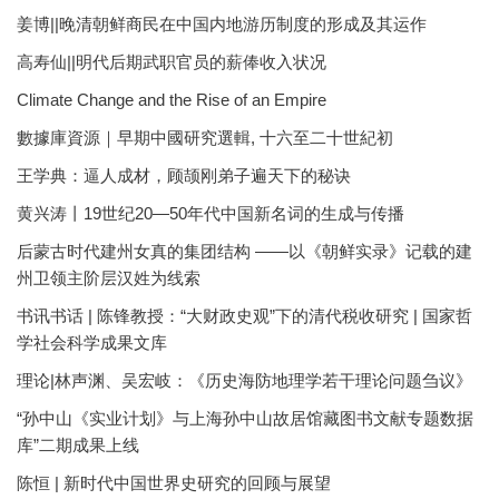
姜博||晚清朝鲜商民在中国内地游历制度的形成及其运作
高寿仙||明代后期武职官员的薪俸收入状况
Climate Change and the Rise of an Empire
數據庫資源｜早期中國研究選輯, 十六至二十世紀初
王学典：逼人成材，顾颉刚弟子遍天下的秘诀
黄兴涛丨19世纪20—50年代中国新名词的生成与传播
后蒙古时代建州女真的集团结构 ——以《朝鲜实录》记载的建
州卫领主阶层汉姓为线索
书讯书话 | 陈锋教授：“大财政史观”下的清代税收研究 | 国家哲
学社会科学成果文库
理论|林声渊、吴宏岐：《历史海防地理学若干理论问题刍议》
“孙中山《实业计划》与上海孙中山故居馆藏图书文献专题数据
库”二期成果上线
陈恒 | 新时代中国世界史研究的回顾与展望