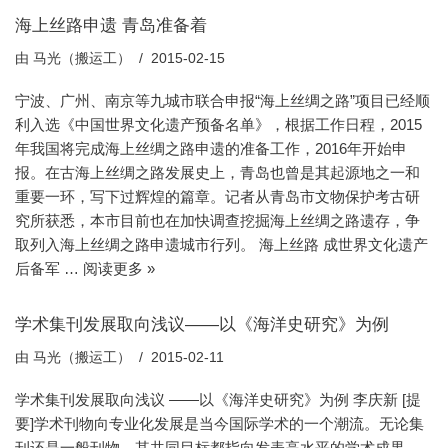
海上丝路申遗 青岛准备着
由
马光（搬运工）
2015-02-15
宁波、广州、南京等九城市联合申报“海上丝绸之路”项目已经顺
利入选《中国世界文化遗产预备名单》，根据工作日程，2015
年我国将完成海上丝绸之路申遗的准备工作，2016年开始申
报。在古海上丝绸之路发展史上，青岛也曾是其起源地之一和
重要一环，写下过辉煌的篇章。记者从青岛市文物保护考古研
究所获悉，本市目前也在加快调查挖掘海上丝绸之路遗存，争
取列入海上丝绸之路申遗城市行列。 海上丝路 成世界文化遗产
后备军 …
阅读更多 »
学术集刊发展取向浅议――以《海洋史研究》为例
由
马光（搬运工）
2015-02-11
学术集刊发展取向浅议 ――以《海洋史研究》为例 李庆新 [提
要]学术刊物向专业化发展是当今国际学术的一个潮流。无论集
刊还是一般刊物，其共同目标都指向发表高水平的学术成果，