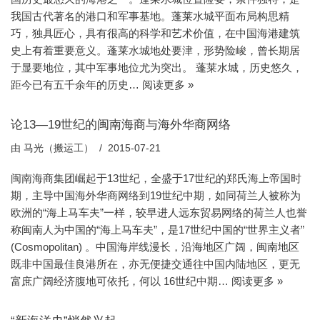
我国古代著名的港口和军事基地。蓬莱水城平面布局构思精
巧，独具匠心，具有很高的科学和艺术价值，在中国海港建筑
史上有着重要意义。蓬莱水城地处要津，形势险峻，曾长期居
于显要地位，其中军事地位尤为突出。 蓬莱水城，历史悠久，
距今已有五千余年的历史…
阅读更多 »
论13—19世纪的闽南海商与海外华商网络
由
马光（搬运工）
2015-07-21
闽南海商集团崛起于13世纪，全盛于17世纪的郑氏海上帝国时
期，主导中国海外华商网络到19世纪中期，如同荷兰人被称为
欧洲的“海上马车夫”一样，较早进人远东贸易网络的荷兰人也誉
称闽南人为中国的“海上马车夫”，是17世纪中国的“世界主义者”
(Cosmopolitan) 。中国海岸线漫长，沿海地区广阔，闽南地区
既非中国最佳良港所在，亦无便捷交通往中国内陆地区，更无
富庶广阔经济腹地可依托，何以 16世纪中期…
阅读更多 »