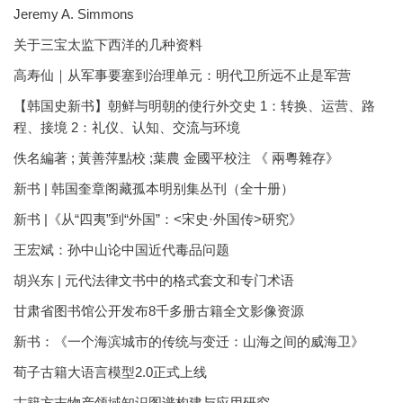
Jeremy A. Simmons
关于三宝太监下西洋的几种资料
高寿仙｜从军事要塞到治理单元：明代卫所远不止是军营
【韩国史新书】朝鲜与明朝的使行外交史 1：转换、运营、路
程、接境 2：礼仪、认知、交流与环境
佚名編著 ; 黃善萍點校 ;葉農 金國平校注 《 兩粵雜存》
新书 | 韩国奎章阁藏孤本明别集丛刊（全十册）
新书 |《从“四夷”到“外国”：<宋史·外国传>研究》
王宏斌：孙中山论中国近代毒品问题
胡兴东 | 元代法律文书中的格式套文和专门术语
甘肃省图书馆公开发布8千多册古籍全文影像资源
新书：《一个海滨城市的传统与变迁：山海之间的威海卫》
荀子古籍大语言模型2.0正式上线
古籍方志物产领域知识图谱构建与应用研究