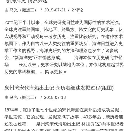
“新海洋史”悄然兴起
由
马光（搬运工）
2015-07-21
2 评论
20世纪下半叶以来，全球史研究日益成为国际性的学术潮流。
全球史注重跨国家、跨地区、跨民族、跨文化的历史现象，从
宏观视野和互动视角来考察历史，注重比较研究。在这种学术
氛围下，作为自古以来人类交往的重要场所，海洋日益进入史
学工作者的视野，海洋史研究的方法和理路也发生了诸多转
变，“新海洋史”正在悄然形成。 海洋本位在历史研究中登
场 长期以来，史学研究以陆地为本位，并依此构建起世界
历史的学科框架。…
阅读更多 »
泉州湾宋代海船出土记 亲历者细述发掘过程(组图)
由
马光（搬运工）
2015-07-18
1974年，沉睡了近七个世纪的宋代海船在泉州后渚成功发掘，
举世震惊，它的发现、发掘充满了故事，40多年后，亲历者细
述发掘过程—— 泉州湾宋代海船出土记 林祖良(左)向本报记者
细述古船出土的往事 (陈小阳 摄) 当前，在“一带一路”国家政策