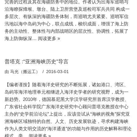
完善的过程及其在海疆防务中的地位。作者认为出海军巡哨与
沿海瞭探烽堠、墩台、陆上卫所营堡及巡检司军兵共同 构成一
多层次、有纵深的海疆防务体制，而巡哨尤关紧要。巡哨军信
汛地以海中岛屿为中心，联点成线，梭织成面，增强了海上防
务的主动性、整体性与内部战哨区的层次性、协调性，拓展了
海上防御纵深…
阅读更多 »
普塔克 :“亚洲海峡历史”导言
由
马光（搬运工）
2016-03-01
【编者谨按】随着海洋史研究的不断拓展，诸如港口、湾区、
岛屿等海洋地理单元相继进入海洋史学者的研究视野，成为一
新趋势。2010年，德国慕尼黑大学汉学研究所首席汉学教授、
广东省社会科学院广东海洋史研究中心顾问普塔克教授在中心
主办的“史学前沿论坛”上提出，应该尝试从“海峡的视角”探究亚
洲海峡区域独特的自然、人文、历史发展轨迹，寻求构建海峡
作为人类文明交流的“海洋通道”的功能与作用的历史解释和理论
模式。毫…
阅读更多 »