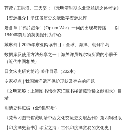
荐读 / 王禹浪、王天姿：《元明清时期东北亚丝绸之路考论》
【资源推介】浙江省历史文献数字资源总库
屠含章 | “鸦片战争”（Opium War）一词的出现与传播——以
1840年前后的英美报刊为中心
戴琳剑丨2025年东亚阅读书目：全球、海洋、朝鲜半岛
数据库及使用方法分享之一｜海关洋员魏尔特所藏的小册子
（近代中国相关）
日文宋史研究博论·著作目录（292本）
专家视点 | 我国海洋遗产保护现状及存在的问题
《文明互鉴：上海图书馆徐家汇藏书楼馆藏珍稀文献图录》目
录
明清史料汇编（全9集93册）
《梵蒂冈图书馆藏明清中西文化交流史文献丛刊》第四辑出版
【印度洋史新书】珍宝之海：古代印度洋贸易的文化史 |