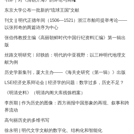
东京大学公布一批新的“琉球王国”文献
刊文 || 明代正德年间（1506—1521）浙江市舶司提举考论——
以张邦奇的两篇诗序为中心
张伯伟教授主编《高丽朝鲜时代中国行纪资料汇编》第一辑出
版
丝路文明研究︱邱轶皓：明代的中亚视野：以三种明代地理文
献为例
历史学新集刊，厦大主办——《海关史研究（第一辑）》出版
LSE经济史系辩论会 | 经济学的问题：数学过多，历史不足？
《明清史料》（明清内阁大库残馀档案）
李所期 | 作为历史的图像：西方画报中国形象的再现、叙事和跨
界流动
高句丽历史的多维书写
徐永明 | 明代文学文献的数字化、结构化和智能化