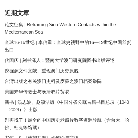
近期文章
论文征集 | Reframing Sino-Western Contacts within the
Mediterranean Sea
全球16-19世纪 | 李伯重：全球史视野中的16—19世纪中国丝货
出口
代国庆 | 刻书泽人：暨南大学澳门研究院图书出版评述
挖掘源文件文献、重现澳门历史原貌
台湾出版之有关澳门史料及庋藏之澳门档案举隅
美国来华传教士与晚清鸦片贸易
新书 | 汤志波、赵颖洁编《中国分省公藏古籍书目总录（1949
—2024）》出版
别再找了！最全的中国历史老照片数字资源导航（含台大、哈
佛、杜克等馆藏）
书评｜对《清朝开海》的评论与商榷