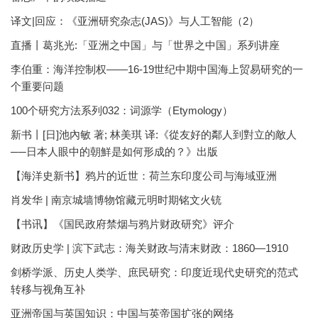
译文|回应：《亚洲研究杂志(JAS)》与人工智能（2）
直播丨葛兆光:「亚洲之中国」与「世界之中国」系列讲座
李伯重：海洋控制权——16-19世纪中期中国海上贸易研究的一
个重要问题
100个研究方法系列032：词源学（Etymology）
新书丨[日]池內敏 著; 林美琪 译:《從友好的鄰人到對立的敵人
──日本人眼中的朝鮮是如何形成的？》出版
【海洋史新书】鸦片的近世：荷兰东印度公司与海域亚洲
肖发华 | 南京城墙博物馆藏元明时期铭文火铳
【书讯】《国民政府禁烟与鸦片财政研究》评介
财政历史学 | 滨下武志：海关财政与清末财政：1860—1910
剑桥学派、历史人类学、庶民研究：印度近现代史研究的范式
转移与视角互补
亚洲帝国与英国知识：中国与英帝国扩张的网络