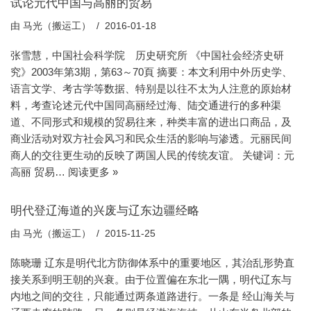
试论元代中国与高丽的贸易
由
马光（搬运工）
2016-01-18
张雪慧，中国社会科学院 历史研究所 《中国社会经济史研
究》2003年第3期，第63～70頁 摘要：本文利用中外历史学、
语言文学、考古学等数据、特别是以往不太为人注意的原始材
料，考查论述元代中国同高丽经过海、陆交通进行的多种渠
道、不同形式和规模的贸易往来，种类丰富的进出口商品，及
商业活动对双方社会风习和民众生活的影响与渗透。元丽民间
商人的交往更生动的反映了两国人民的传统友谊。 关键词：元
高丽 贸易…
阅读更多 »
明代登辽海道的兴废与辽东边疆经略
由
马光（搬运工）
2015-11-25
陈晓珊 辽东是明代北方防御体系中的重要地区，其治乱形势直
接关系到明王朝的兴衰。由于位置偏在东北一隅，明代辽东与
内地之间的交往，只能通过两条道路进行。一条是 经山海关与