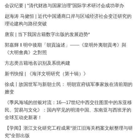
会议纪要 | “清代财政与国家治理”国际学术研讨会成功举办
赵海涛 马健恒 | 近代中国通商口岸与区域经济社会变迁研究的
理论建构与路径突破
唐宸 | 当下我国古籍数字出版的发展趋势*
郭嘉輝 ‖ 明中後期「朝貢論述」——《皇明外夷朝貢考》與
《大明會典》之對照
方志类古籍地名识别及系统构建
新书快报 | 《海洋文明研究（第十辑）》
徐成丨故国世军与新朝士民： 明朝宣府镇军事家族在清前期的
嬗变
《季风海域的丝银对流：16—17世纪中西交往图景中的东亚移
民、贸易与文化》：国内罕见的明清中国、东南亚与西班牙的
全球互动史新著！
【学闻】浙江文化研究工程成果“浙江旧海关档案文献整理与研
究”全部出版